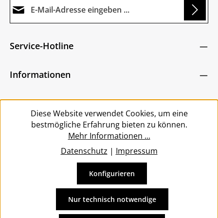
E-Mail-Adresse*
Loading...
Datenschutz
Die mit einem Stern (*) markierten Felder sind
Service-Hotline
Ich habe die
Datenschutzbestimmungen
zur
Pflichtfelder.
Um weiterzugehen, geben Sie die oben abgebildeten
Kenntnis genommen und die
AGB
gelesen und
Zeichen ein
*
Informationen
bin mit ihnen einverstanden.
*
Service
Diese Website verwendet Cookies, um eine
bestmögliche Erfahrung bieten zu können.
Mehr Informationen ...
Datenschutz
|
Impressum
Konfigurieren
Vertrag widerrufen
Alle Preise inkl. gesetzl. Mehrwertsteuer zzgl.
Versandkosten
Nur technisch notwendige
und ggf. Nachnahmegebühren, wenn nicht anders
angegeben.