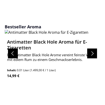
Produktgalerie überspringen
Bestseller Aroma
Antimatter Black Hole Aroma für E-
Zigaretten
Das Antimatter Black Hole Arome vereint feinste Vanille
mit edlem Rum zu einem Geschmackserlebnis.
Inhalt:
0.01 Liter
(1.499,00 € / 1 Liter)
Regulärer Preis:
14,99 €