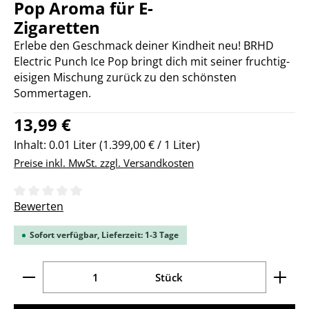
Pop Aroma für E-
Zigaretten
Erlebe den Geschmack deiner Kindheit neu! BRHD
Electric Punch Ice Pop bringt dich mit seiner fruchtig-
eisigen Mischung zurück zu den schönsten
Sommertagen.
Regulärer Preis:
13,99 €
Inhalt:
0.01 Liter
(1.399,00 € / 1 Liter)
Preise inkl. MwSt. zzgl. Versandkosten
Durchschnittliche Bewertung von 0 von 5 Sternen
Bewerten
Sofort verfügbar, Lieferzeit: 1-3 Tage
Produkt Anzahl: Gib den gewünschten Wert ein ode
Stück