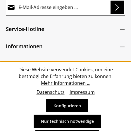
E-Mail-Adresse*
Loading...
Datenschutz
Die mit einem Stern (*) markierten Felder sind
Service-Hotline
Ich habe die
Datenschutzbestimmungen
zur
Pflichtfelder.
Um weiterzugehen, geben Sie die oben abgebildeten
Kenntnis genommen und die
AGB
gelesen und
Zeichen ein
*
Informationen
bin mit ihnen einverstanden.
*
Service
Diese Website verwendet Cookies, um eine
bestmögliche Erfahrung bieten zu können.
Mehr Informationen ...
Datenschutz
|
Impressum
Konfigurieren
Vertrag widerrufen
Alle Preise inkl. gesetzl. Mehrwertsteuer zzgl.
Versandkosten
Nur technisch notwendige
und ggf. Nachnahmegebühren, wenn nicht anders
angegeben.