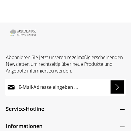
Abonnieren Sie jetzt unseren regelmäßig erscheinenden
Newsletter, um rechtzeitig über neue Produkte und
Angebote informiert zu werden.
E-Mail-Adresse*
Loading...
Datenschutz
Die mit einem Stern (*) markierten Felder sind
Service-Hotline
Ich habe die
Datenschutzbestimmungen
zur
Pflichtfelder.
Um weiterzugehen, geben Sie die oben abgebildeten
Kenntnis genommen und die
AGB
gelesen und
Zeichen ein
*
Informationen
bin mit ihnen einverstanden.
*