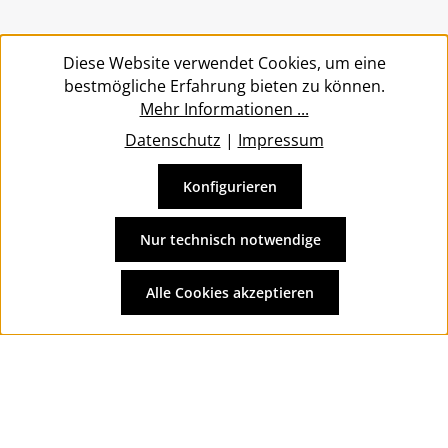
Service
Diese Website verwendet Cookies, um eine
bestmögliche Erfahrung bieten zu können.
Mehr Informationen ...
Datenschutz
|
Impressum
Konfigurieren
Vertrag widerrufen
Alle Preise inkl. gesetzl. Mehrwertsteuer zzgl.
Versandkosten
Nur technisch notwendige
und ggf. Nachnahmegebühren, wenn nicht anders
angegeben.
Alle Cookies akzeptieren
© 2026 Wolkengarage - with
by
Zenit Design