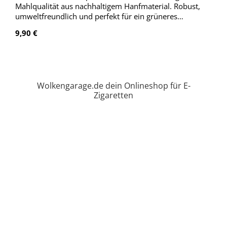
Mahlqualität aus nachhaltigem Hanfmaterial. Robust,
umweltfreundlich und perfekt für ein grüneres
Mahlerlebnis.
Regulärer Preis:
9,90 €
Wolkengarage.de dein Onlineshop für E-
Zigaretten
Vaporizer
Zubehör und Ersatzteile für Vaporizer