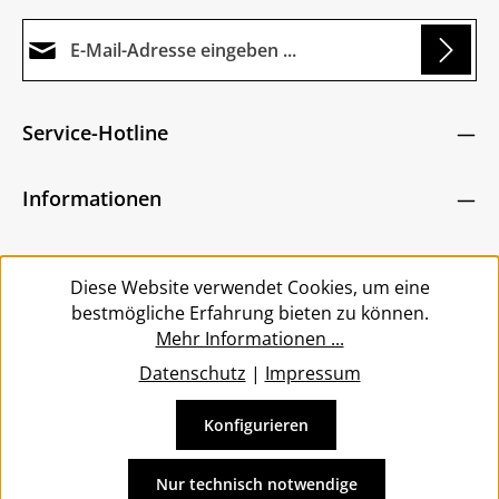
E-Mail-Adresse*
Loading...
Datenschutz
Die mit einem Stern (*) markierten Felder sind
Service-Hotline
Ich habe die
Datenschutzbestimmungen
zur
Pflichtfelder.
Um weiterzugehen, geben Sie die oben abgebildeten
Kenntnis genommen und die
AGB
gelesen und
Zeichen ein
*
Informationen
bin mit ihnen einverstanden.
*
Service
Diese Website verwendet Cookies, um eine
bestmögliche Erfahrung bieten zu können.
Mehr Informationen ...
Datenschutz
|
Impressum
Konfigurieren
Vertrag widerrufen
Alle Preise inkl. gesetzl. Mehrwertsteuer zzgl.
Versandkosten
Nur technisch notwendige
und ggf. Nachnahmegebühren, wenn nicht anders