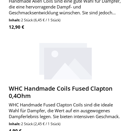
Handmade Alien Coils sind eine gute Wahl für Dampfer,
die eine hervorragende Dampf- und
Geschmacksentwicklung wünschen. Sie sind jedoch
etwas teurer und erfordern Erfahrung im Wickeln.
Inhalt:
2 Stück
(6,45 € / 1 Stück)
Regulärer Preis:
12,90 €
WHC Handmade Coils Fused Clapton
0,4Ohm
WHC Handmade Fused Clapton Coils sind die ideale
Wahl für Dampfer, die Wert auf ein ausgewogenes
Dampferlebnis legen. Sie bieten intensiven Geschmack.
Inhalt:
2 Stück
(2,45 € / 1 Stück)
Regulärer Preis:
4,90 €