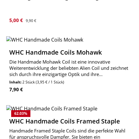
Verkaufspreis:
Regulärer Preis:
5,00 €
9,90 €
WHC Handmade Coils Mohawk
Die Handmade Mohawk Coil ist eine innovative
Weiterentwicklung der beliebten Alien Coil und zeichnet
sich durch ihre einzigartige Optik und ihre
hervorragenden Eigenschaften aus.
Inhalt:
2 Stück
(3,95 € / 1 Stück)
Regulärer Preis:
7,90 €
62.03
%
WHC Handmade Coils Framed Staple
Handmade Framed Staple Coils sind die perfekte Wahl
für anspruchsvolle Dampfer. Sie bieten ein