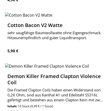
Cotton Bacon V2 Watte
sehr saugfähige Baumwollwatte ohne Eigengeschmack.
Hitzeunempfindlich und guter Liquidtransport.
Regulärer Preis:
5,90 €
Demon Killer Framed Clapton Violence
Coil
Die Framed Clapton Coils haben einen Widerstand von
0,26 Ohm, sind aus Kanthal A1 und Edelstahl SS316L
gefertigt und bestehen aus einem Clapton Kern mit zwei
weiteren Drähten an jeder Seite und wurde mit einem
Inhalt:
10 Stück
(0,99 € / 1 Stück)
weiteren Draht mit Abstand ummantelt.