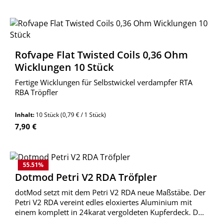
Rofvape Flat Twisted Coils 0,36 Ohm
Wicklungen 10 Stück
Fertige Wicklungen für Selbstwickel verdampfer RTA
RBA Tröpfler
Inhalt:
10 Stück
(0,79 € / 1 Stück)
Regulärer Preis:
7,90 €
55.51
%
Dotmod Petri V2 RDA Tröfpler
dotMod setzt mit dem Petri V2 RDA neue Maßstäbe. Der
Petri V2 RDA vereint edles eloxiertes Aluminium mit
einem komplett in 24karat vergoldeten Kupferdeck. Der