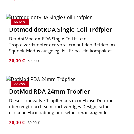
Airflow.
66.61
%
Dotmod dotRDA Single Coil Tröfpler
Der dotMod dotRDA Single Coil ist ein
Tröpfelverdampfer der vorallem auf den Betrieb im
Squonk-Modus ausgelegt ist. Er hat ein kompaktes
Wickeldeck was intensiven Geschmack und warmen
Verkaufspreis:
Regulärer Preis:
20,00 €
59,90 €
Dampf hervorbringt. Ein Werkzeug zum
zurechtschneiden der Wicklung ist
77.75
%
DotMod RDA 24mm Tröpfler
Dieser innovative Tröpfler aus dem Hause Dotmod
überzeugt durch sein hochwertiges Design, seine
einfache Handhabung und seine herausragende
Performance in puncto Geschmack und
Verkaufspreis:
Regulärer Preis:
20,00 €
89,90 €
Dampfproduktion.