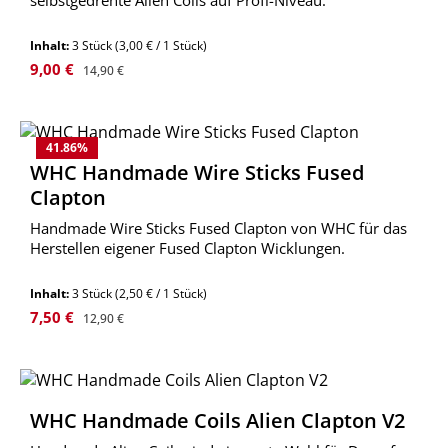
selbstgedrehte Alien Coils auf Profi-Niveau.
Inhalt:
3 Stück
(3,00 € / 1 Stück)
Verkaufspreis:
Regulärer Preis:
9,00 €
14,90 €
41.86
%
WHC Handmade Wire Sticks Fused
Clapton
Handmade Wire Sticks Fused Clapton von WHC für das
Herstellen eigener Fused Clapton Wicklungen.
Inhalt:
3 Stück
(2,50 € / 1 Stück)
Verkaufspreis:
Regulärer Preis:
7,50 €
12,90 €
WHC Handmade Coils Alien Clapton V2