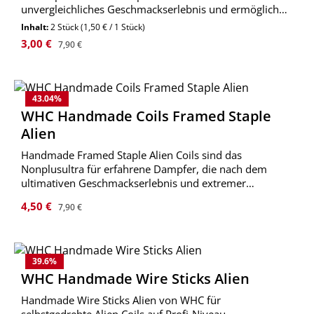
unvergleichliches Geschmackserlebnis und ermöglichen
gleichzeitig dichte Dampfwolken.
Inhalt:
2 Stück
(1,50 € / 1 Stück)
Verkaufspreis:
Regulärer Preis:
3,00 €
7,90 €
43.04
%
WHC Handmade Coils Framed Staple
Alien
Handmade Framed Staple Alien Coils sind das
Nonplusultra für erfahrene Dampfer, die nach dem
ultimativen Geschmackserlebnis und extremer
Dampfentwicklung suchen.
Verkaufspreis:
Regulärer Preis:
4,50 €
7,90 €
39.6
%
WHC Handmade Wire Sticks Alien
Handmade Wire Sticks Alien von WHC für