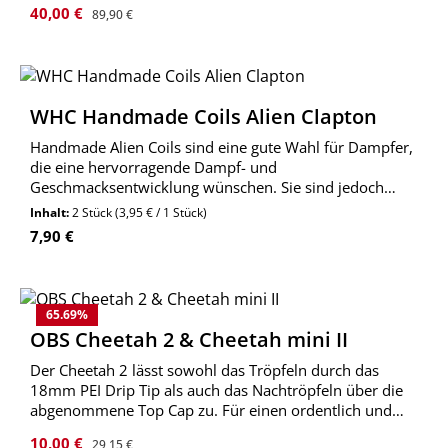
besondere Aufbau der zwei Posts ermöglicht die
Verkaufspreis:
Regulärer Preis:
40,00 €
89,90 €
Verwendung enorm dicker Drähte.
WHC Handmade Coils Alien Clapton
Handmade Alien Coils sind eine gute Wahl für Dampfer,
die eine hervorragende Dampf- und
Geschmacksentwicklung wünschen. Sie sind jedoch
etwas teurer und erfordern Erfahrung im Wickeln.
Inhalt:
2 Stück
(3,95 € / 1 Stück)
Regulärer Preis:
7,90 €
65.69
%
OBS Cheetah 2 & Cheetah mini II
Der Cheetah 2 lässt sowohl das Tröpfeln durch das
18mm PEI Drip Tip als auch das Nachtröpfeln über die
abgenommene Top Cap zu. Für einen ordentlich und
offenen Zug sorgt die im Cheetah 2 eingesetzte Middle
Verkaufspreis:
Regulärer Preis:
10,00 €
29,15 €