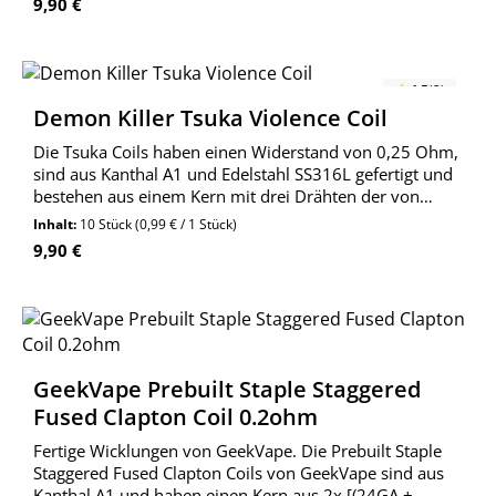
Regulärer Preis:
9,90 €
4.5
(2)
Demon Killer Tsuka Violence Coil
Die Tsuka Coils haben einen Widerstand von 0,25 Ohm,
sind aus Kanthal A1 und Edelstahl SS316L gefertigt und
bestehen aus einem Kern mit drei Drähten der von
einem in sich verdrehten Flachdraht ummantelt wurde.
Inhalt:
10 Stück
(0,99 € / 1 Stück)
Regulärer Preis:
9,90 €
GeekVape Prebuilt Staple Staggered
Fused Clapton Coil 0.2ohm
Fertige Wicklungen von GeekVape. Die Prebuilt Staple
Staggered Fused Clapton Coils von GeekVape sind aus
Kanthal A1 und haben einen Kern aus 2x [(24GA +