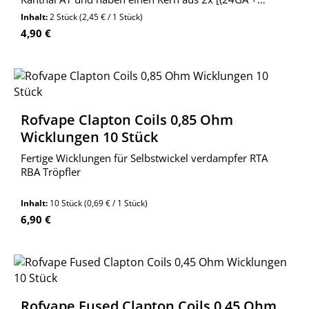
32GA)*2 / 32GA +20GA] und einen Mantel aus 34GA.
Inhalt:
2 Stück
(2,45 € / 1 Stück)
Regulärer Preis:
4,90 €
Rofvape Clapton Coils 0,85 Ohm
Wicklungen 10 Stück
Fertige Wicklungen für Selbstwickel verdampfer RTA
RBA Tröpfler
Inhalt:
10 Stück
(0,69 € / 1 Stück)
Regulärer Preis:
6,90 €
Rofvape Fused Clapton Coils 0,45 Ohm