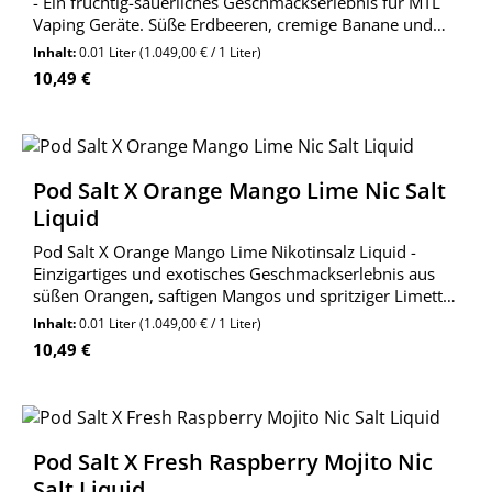
- Ein fruchtig-säuerliches Geschmackserlebnis für MTL
Vaping Geräte. Süße Erdbeeren, cremige Banane und
erfrischender Rhabarber vereinen sich zu einer
Inhalt:
0.01 Liter
(1.049,00 € / 1 Liter)
unvergesslichen Geschmacksexplosion.
Regulärer Preis:
10,49 €
Pod Salt X Orange Mango Lime Nic Salt
Liquid
Pod Salt X Orange Mango Lime Nikotinsalz Liquid -
Einzigartiges und exotisches Geschmackserlebnis aus
süßen Orangen, saftigen Mangos und spritziger Limette.
Hochwertige Inhaltsstoffe, sanftes Nikotinerlebnis,
Inhalt:
0.01 Liter
(1.049,00 € / 1 Liter)
perfekt für MTL Vaping.
Regulärer Preis:
10,49 €
Pod Salt X Fresh Raspberry Mojito Nic
Salt Liquid