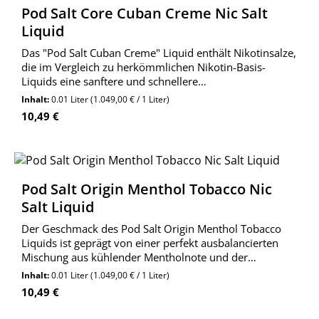
Pod Salt Core Cuban Creme Nic Salt
Liquid
Das "Pod Salt Cuban Creme" Liquid enthält Nikotinsalze,
die im Vergleich zu herkömmlichen Nikotin-Basis-
Liquids eine sanftere und schnellere
Nikotinbefriedigung bieten. Dadurch eignet sich dieses
Inhalt:
0.01 Liter
(1.049,00 € / 1 Liter)
Liquid besonders gut für ehemalige Raucher und
Regulärer Preis:
10,49 €
Menschen, di
Pod Salt Origin Menthol Tobacco Nic
Salt Liquid
Der Geschmack des Pod Salt Origin Menthol Tobacco
Liquids ist geprägt von einer perfekt ausbalancierten
Mischung aus kühlender Mentholnote und der
angenehmen Tiefe von Tabakaromen. Die kühlende
Inhalt:
0.01 Liter
(1.049,00 € / 1 Liter)
Wirkung des Menthol sorgt für eine erfrischende Brise.
Regulärer Preis:
10,49 €