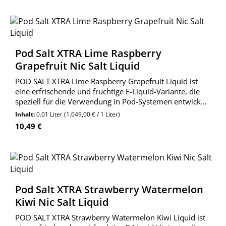
Pod Salt XTRA Lime Raspberry
Grapefruit Nic Salt Liquid
POD SALT XTRA Lime Raspberry Grapefruit Liquid ist
eine erfrischende und fruchtige E-Liquid-Variante, die
speziell für die Verwendung in Pod-Systemen entwickelt
wurde. Diese einzigartige Kombination aus Limette,
Inhalt:
0.01 Liter
(1.049,00 € / 1 Liter)
Himbeere und Grapefruit sorgt für ein inten
Regulärer Preis:
10,49 €
Pod Salt XTRA Strawberry Watermelon
Kiwi Nic Salt Liquid
POD SALT XTRA Strawberry Watermelon Kiwi Liquid ist