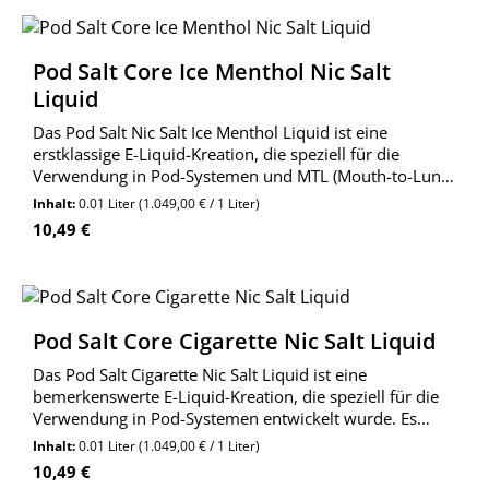
Pod Salt Core Ice Menthol Nic Salt
Liquid
Das Pod Salt Nic Salt Ice Menthol Liquid ist eine
erstklassige E-Liquid-Kreation, die speziell für die
Verwendung in Pod-Systemen und MTL (Mouth-to-Lung)
Verdampfern entwickelt wurde. Diese
Inhalt:
0.01 Liter
(1.049,00 € / 1 Liter)
außergewöhnliche E-Liquid-Komposition bietet eine
Regulärer Preis:
10,49 €
erfrischende un
Pod Salt Core Cigarette Nic Salt Liquid
Das Pod Salt Cigarette Nic Salt Liquid ist eine
bemerkenswerte E-Liquid-Kreation, die speziell für die
Verwendung in Pod-Systemen entwickelt wurde. Es
bietet einen authentischen Tabakgeschmack, der
Inhalt:
0.01 Liter
(1.049,00 € / 1 Liter)
speziell für Dampfer von Tabakaromen gemacht ist.
Regulärer Preis:
10,49 €