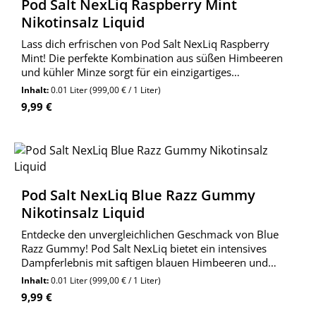
Pod Salt NexLiq Raspberry Mint
Nikotinsalz Liquid
Lass dich erfrischen von Pod Salt NexLiq Raspberry
Mint! Die perfekte Kombination aus süßen Himbeeren
und kühler Minze sorgt für ein einzigartiges
Dampferlebnis.
Inhalt:
0.01 Liter
(999,00 € / 1 Liter)
Regulärer Preis:
9,99 €
Pod Salt NexLiq Blue Razz Gummy
Nikotinsalz Liquid
Entdecke den unvergleichlichen Geschmack von Blue
Razz Gummy! Pod Salt NexLiq bietet ein intensives
Dampferlebnis mit saftigen blauen Himbeeren und
süßer Gummibärchen-Note. Perfekt für alle, die süße
Inhalt:
0.01 Liter
(999,00 € / 1 Liter)
und fruchtige Aromen lieben.
Regulärer Preis:
9,99 €