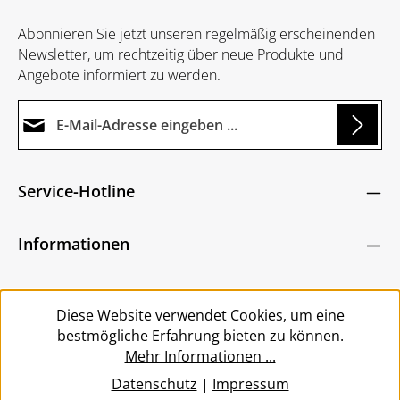
Abonnieren Sie jetzt unseren regelmäßig erscheinenden
Newsletter, um rechtzeitig über neue Produkte und
Angebote informiert zu werden.
E-Mail-Adresse*
Loading...
Datenschutz
Die mit einem Stern (*) markierten Felder sind
Service-Hotline
Ich habe die
Datenschutzbestimmungen
zur
Pflichtfelder.
Um weiterzugehen, geben Sie die oben abgebildeten
Kenntnis genommen und die
AGB
gelesen und
Zeichen ein
*
Informationen
bin mit ihnen einverstanden.
*
Service
Diese Website verwendet Cookies, um eine
bestmögliche Erfahrung bieten zu können.
Mehr Informationen ...
Datenschutz
|
Impressum