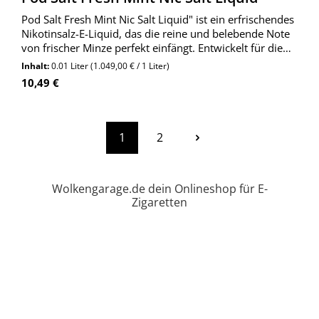
Pod Salt Fresh Mint Nic Salt Liquid" ist ein erfrischendes
Nikotinsalz-E-Liquid, das die reine und belebende Note
von frischer Minze perfekt einfängt. Entwickelt für die
Verwendung in Pod-Systemen, bietet dieses Liquid ein
Inhalt:
0.01 Liter
(1.049,00 € / 1 Liter)
intensives Dampferlebnis.
Regulärer Preis:
10,49 €
1
2
Seite
Seite
Wolkengarage.de dein Onlineshop für E-
Zigaretten