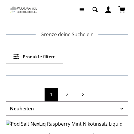
Zum Hauptinhalt springen
Waren
Grenze deine Suche ein
Produkte filtern
1
2
Seite
Seite