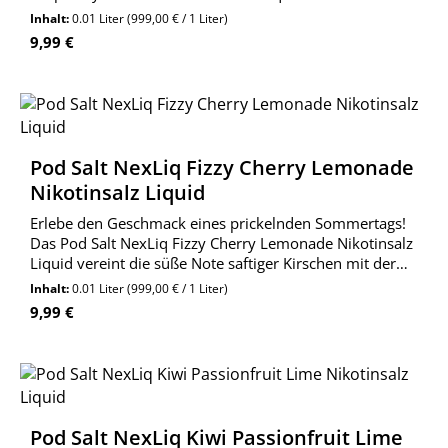
saftige Süße von Blaubeeren und Himbeeren mit der
Inhalt:
0.01 Liter
(999,00 € / 1 Liter)
spritzig-säuerlichen Note einer erfrischenden Limonade.
Regulärer Preis:
9,99 €
Pod Salt NexLiq Fizzy Cherry Lemonade
Nikotinsalz Liquid
Erlebe den Geschmack eines prickelnden Sommertags!
Das Pod Salt NexLiq Fizzy Cherry Lemonade Nikotinsalz
Liquid vereint die süße Note saftiger Kirschen mit der
erfrischenden Zitrusnote einer klassischen Limonade.
Inhalt:
0.01 Liter
(999,00 € / 1 Liter)
Regulärer Preis:
9,99 €
Pod Salt NexLiq Kiwi Passionfruit Lime