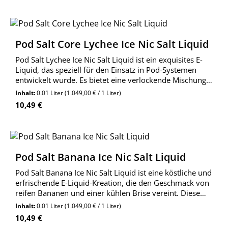
Pod Salt Core Lychee Ice Nic Salt Liquid
Pod Salt Lychee Ice Nic Salt Liquid ist ein exquisites E-
Liquid, das speziell für den Einsatz in Pod-Systemen
entwickelt wurde. Es bietet eine verlockende Mischung
aus saftigen Lychee-Früchten und einer erfrischenden
Inhalt:
0.01 Liter
(1.049,00 € / 1 Liter)
Kühle.
Regulärer Preis:
10,49 €
Pod Salt Banana Ice Nic Salt Liquid
Pod Salt Banana Ice Nic Salt Liquid ist eine köstliche und
erfrischende E-Liquid-Kreation, die den Geschmack von
reifen Bananen und einer kühlen Brise vereint. Diese
spezielle Mischung wurde entwickelt, um ein
Inhalt:
0.01 Liter
(1.049,00 € / 1 Liter)
außergewöhnliches Dampferlebnis zu bieten, in
Regulärer Preis:
10,49 €