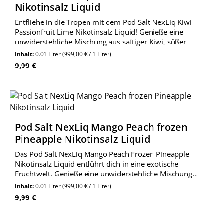
Nikotinsalz Liquid
Entfliehe in die Tropen mit dem Pod Salt NexLiq Kiwi
Passionfruit Lime Nikotinsalz Liquid! Genieße eine
unwiderstehliche Mischung aus saftiger Kiwi, süßer
Passionsfrucht und erfrischender Limette.
Inhalt:
0.01 Liter
(999,00 € / 1 Liter)
Regulärer Preis:
9,99 €
Pod Salt NexLiq Mango Peach frozen
Pineapple Nikotinsalz Liquid
Das Pod Salt NexLiq Mango Peach Frozen Pineapple
Nikotinsalz Liquid entführt dich in eine exotische
Fruchtwelt. Genieße eine unwiderstehliche Mischung
aus süßen Früchten und erfrischender Kühle. Perfekt für
Inhalt:
0.01 Liter
(999,00 € / 1 Liter)
Pod-Systeme und MTL-Dampfer.
Regulärer Preis:
9,99 €