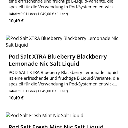
eine erfrischende und fruchtige E-Liquid-Variante, die
speziell für die Verwendung in Pod-Systemen entwickelt
wurde. Diese Mischung aus Erdbeere, Wassermelone
Inhalt:
0.01 Liter
(1.049,00 € / 1 Liter)
und Kiwi bietet ein fruchtigen Geschmack.
Regulärer Preis:
10,49 €
Pod Salt XTRA Blueberry Blackberry
Lemonade Nic Salt Liquid
POD SALT XTRA Blueberry Blackberry Lemonade Liquid
ist eine erfrischende und fruchtige E-Liquid-Variante, die
speziell für die Verwendung in Pod-Systemen entwickelt
wurde. Diese Kombination aus Blaubeeren,
Inhalt:
0.01 Liter
(1.049,00 € / 1 Liter)
Brombeeren und Limonade bietet ein einzigartiges
Regulärer Preis:
10,49 €
Pod Salt Fresh Mint Nic Salt Liquid