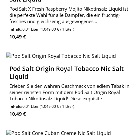
Pod Salt X Fresh Raspberry Mojito Nikotinsalz Liquid ist
die perfekte Wahl für alle Dampfer, die ein fruchtig-
frisches und gleichzeitig ausgewogenes
Geschmackserlebnis suchen.
Inhalt:
0.01 Liter
(1.049,00 € / 1 Liter)
Regulärer Preis:
10,49 €
Pod Salt Origin Royal Tobacco Nic Salt
Liquid
Erleben Sie den wahren Geschmack von edlem Tabak in
seiner reinsten Form mit dem Pod Salt Origin Royal
Tobacco Nikotinsalz Liquid! Diese exquisite
Komposition vereint den unverwechselbaren Charakter
Inhalt:
0.01 Liter
(1.049,00 € / 1 Liter)
von gereiftem Tabak mit einem Hauch von Karamell.
Regulärer Preis:
10,49 €