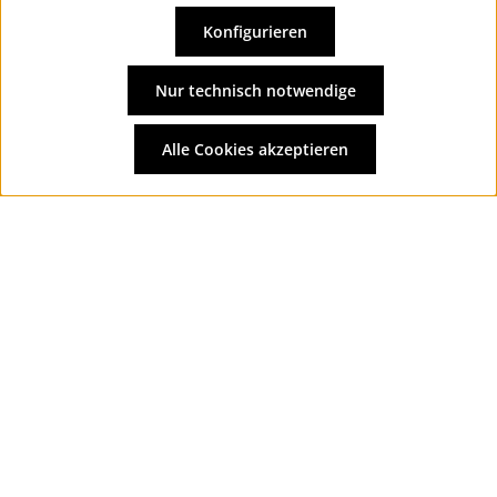
Konfigurieren
Vertrag widerrufen
Alle Preise inkl. gesetzl. Mehrwertsteuer zzgl.
Versandkosten
Nur technisch notwendige
und ggf. Nachnahmegebühren, wenn nicht anders
angegeben.
Alle Cookies akzeptieren
© 2026 Wolkengarage - with
by
Zenit Design