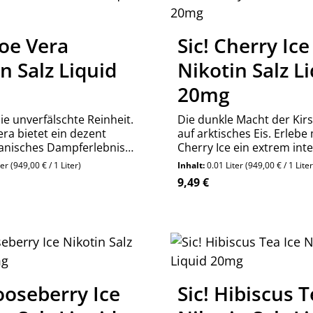
loe Vera
Sic! Cherry Ice
n Salz Liquid
Nikotin Salz L
20mg
ie unverfälschte Reinheit.
Die dunkle Macht der Kirsc
era bietet ein dezent
auf arktisches Eis. Erlebe 
anisches Dampferlebnis
Cherry Ice ein extrem int
ag. 10ml Nikotinsalz
eiskaltes Fruchtvergnügen
ter
(949,00 € / 1 Liter)
Inhalt:
0.01 Liter
(949,00 € / 1 Liter
Pod-System.
reis:
Regulärer Preis:
9,49 €
ooseberry Ice
Sic! Hibiscus T