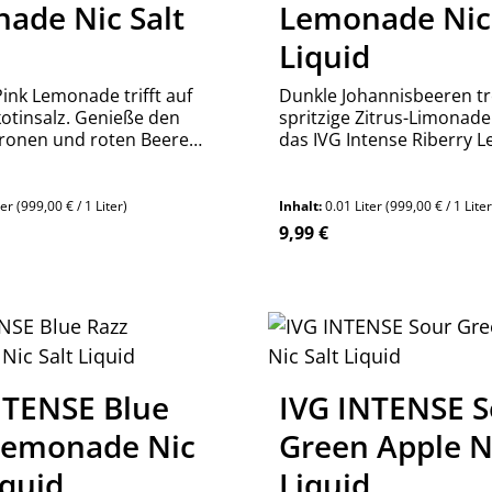
ade Nic Salt
Lemonade Nic 
d
Liquid
Pink Lemonade trifft auf
Dunkle Johannisbeeren tr
kotinsalz. Genieße den
spritzige Zitrus-Limonade
tronen und roten Beeren
das IVG Intense Riberry
 Intense Liquid. Jetzt
Nikotinsalz Liquid für int
!
Geschmack.
ter
(999,00 € / 1 Liter)
Inhalt:
0.01 Liter
(999,00 € / 1 Liter
reis:
Regulärer Preis:
9,99 €
n Wert ein oder benutze die Schaltfläch
kt Anzahl: Gib den gewünschten Wert ein
Produkt Anzahl:
Stück
Stück
NTENSE Blue
IVG INTENSE S
Lemonade Nic
Green Apple Ni
iquid
Liquid