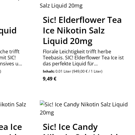
Sic! Elderflower Tea
iquid
Ice Nikotin Salz
Liquid 20mg
he trifft
Florale Leichtigkeit trifft herbe
mit SIC!
Teebasis. SIC! Elderflower Tea Ice ist
ensives und
das perfekte Liquid für
 für dein
anspruchsvolle Dampfer, die
)
Inhalt:
0.01 Liter
(949,00 € / 1 Liter)
Eleganz und Frische suchen.
Regulärer Preis:
9,49 €
ea Ice
Sic! Ice Candy