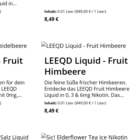
uid in
online bestellen.
instärke.
)
Inhalt:
0.01 Liter
(849,00 € / 1 Liter)
Regulärer Preis:
8,49 €
en um die Anzahl zu erhöhen oder zu re
 Fruit
LEEQD Liquid - Fruit
Himbeere
en für dein
Die feine Süße frischer Himbeeren.
s LEEQD
Entdecke das LEEQD Fruit Himbeere
mit 0mg,
Liquid in 0, 3 & 6mg Nikotin. Das
uchtig &
perfekte Allday-Liquid für Frucht-
)
Inhalt:
0.01 Liter
(849,00 € / 1 Liter)
Fans.
Regulärer Preis:
8,49 €