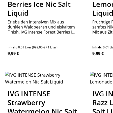
Berries Ice Nic Salt
Lemon
Liquid
Liqui
Erlebe den intensiven Mix aus
Fruchtige 
dunklen Waldbeeren und eiskaltem
sanftes Ni
Finish. IVG Intense Forest Berries Ice
Mix aus Zi
Nikotinsalz Liquid – perfekt für Pod-
mit dem IVG
Systeme. Jetzt bestellen!
entdecken
Inhalt:
0.01 Liter
(999,00 € / 1 Liter)
Inhalt:
0.01 Li
Regulärer Preis:
Regulärer P
9,99 €
9,99 €
Produkt Anzahl: Gib den gewünschte
Produ
Stück
IVG INTENSE
IVG I
Strawberry
Razz 
Watermelon Nic Salt
Salt L