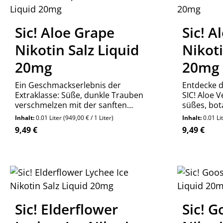
Sic! Aloe Grape
Sic! A
Nikotin Salz Liquid
Nikoti
20mg
20mg
Ein Geschmackserlebnis der
Entdecke d
Extraklasse: Süße, dunkle Trauben
SIC! Aloe V
verschmelzen mit der sanften
süßes, bot
Frische der Aloe Vera. Jetzt SIC! Aloe
für jeden T
Inhalt:
0.01 Liter
(949,00 € / 1 Liter)
Inhalt:
0.01 Li
Grape 20mg online kaufen.
20mg.
Regulärer Preis:
Regulärer P
9,49 €
9,49 €
Sic! Elderflower
Sic! G