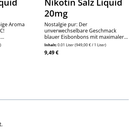
iquid
Nikotin Salz Liquid
20mg
mige Aroma
Nostalgie pur: Der
C!
unverwechselbare Geschmack
n
blauer Eisbonbons mit maximaler
chendes
Frische. SIC! Ice Candy liefert den
)
Inhalt:
0.01 Liter
(949,00 € / 1 Liter)
lasse.
ultimativen Kälte-Kick für jeden Tag.
Regulärer Preis:
9,49 €
 Gib den gewünschten Wert ein oder ben
t.