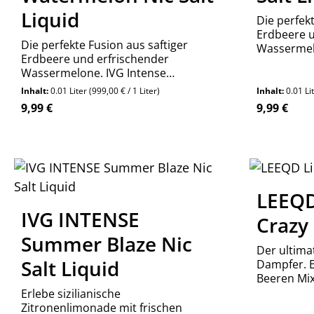
Liquid
Die perfekt
Erdbeere u
Die perfekte Fusion aus saftiger
Wassermel
Erdbeere und erfrischender
Strawberry
Wassermelone. IVG Intense
Liquid onl
Strawberry Watermelon Nikotinsalz
Wolkengar
Inhalt:
0.01 Liter
(999,00 € / 1 Liter)
Inhalt:
0.01 Li
Liquid online kaufen bei
Regulärer Preis:
Regulärer P
9,99 €
9,99 €
Wolkengarage!
Produkt Anzahl: Gib den gewünschte
Produ
Stück
LEEQD
IVG INTENSE
Crazy
Summer Blaze Nic
Der ultima
Salt Liquid
Dampfer. 
Beeren Mix
Himbeere. 
Erlebe sizilianische
verfügbar.
Zitronenlimonade mit frischen