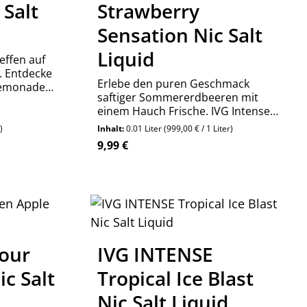
Salt
Strawberry
Sensation Nic Salt
Liquid
effen auf
. Entdecke
Erlebe den puren Geschmack
 Lemonade
saftiger Sommererdbeeren mit
ensiven
einem Hauch Frische. IVG Intense
Strawberry Sensation Nikotinsalz
)
Inhalt:
0.01 Liter
(999,00 € / 1 Liter)
Liquid jetzt bestellen!
Regulärer Preis:
9,99 €
en um die Anzahl zu erhöhen oder zu re
 oder benutze die Schaltflächen um die
 Gib den gewünschten Wert ein oder ben
Produkt Anzahl: Gib den 
Stück
our
IVG INTENSE
c Salt
Tropical Ice Blast
Nic Salt Liquid