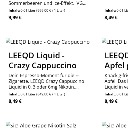
Sommerbeeren und Ice-Effekt. IVG
Intense Summer Blaze Nikotinsalz
Inhalt:
0.01 Liter
(999,00 € / 1 Liter)
Inhalt:
0.01 Li
Liquid – jetzt bestellen!
Regulärer Preis:
Regulärer P
9,99 €
8,49 €
Produkt Anzahl: Gib den gewünschte
Stück
LEEQD Liquid -
LEEQD 
Crazy Cappuccino
Apfel
Dein Espresso-Moment für die E-
Knackig-fr
Zigarette. LEEQD Crazy Cappuccino
Äpfel. Das
Liquid in 0, 3 oder 6mg Nikotin.
Liquid in 
Authentischer Kaffeegeschmack für
Nikotinstär
Inhalt:
0.01 Liter
(849,00 € / 1 Liter)
Inhalt:
0.01 Li
Genießer.
spritzig d
Regulärer Preis:
Regulärer P
8,49 €
8,49 €