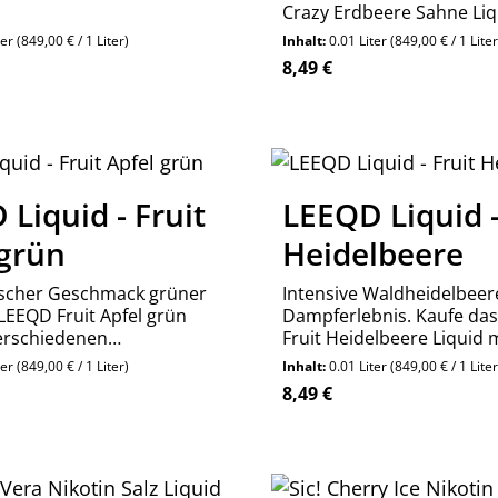
Crazy Erdbeere Sahne Liq
0mg, 3mg oder 6mg Nikot
ter
(849,00 € / 1 Liter)
Inhalt:
0.01 Liter
(849,00 € / 1 Liter
Jetzt cremig genießen!
reis:
Regulärer Preis:
8,49 €
n Wert ein oder benutze die Schaltfläch
Liquid - Fruit
LEEQD Liquid -
 grün
Heidelbeere
ischer Geschmack grüner
Intensive Waldheidelbeer
 LEEQD Fruit Apfel grün
Dampferlebnis. Kaufe da
verschiedenen
Fruit Heidelbeere Liquid 
ken (0, 3, 6mg). Jetzt
3mg oder 6mg Nikotin. Fr
ter
(849,00 € / 1 Liter)
Inhalt:
0.01 Liter
(849,00 € / 1 Liter
ampfen!
authentisch.
reis:
Regulärer Preis:
8,49 €