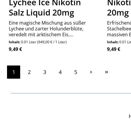
Lychee Ice Nikotin
Nikoti
Salz Liquid 20mg
20mg
Eine magische Mischung aus süßer
Erfrischen
Lychee und zarter Holunderblüte,
Stachelbeer
veredelt mit arktischem Eis.
massiven E
Entdecke die exotische Eleganz von
Ice ist das
Inhalt:
0.01 Liter
(949,00 € / 1 Liter)
Inhalt:
0.01 Li
SIC! Nikotinsalz.
säuerlich-f
Regulärer Preis:
Regulärer P
9,49 €
9,49 €
1
2
3
4
5
Seite
Seite
Seite
Seite
Seite
H