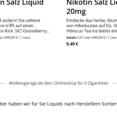
n Salz Liquid
Nikotin Salz L
20mg
d anders! Die seltene
Entdecke das herbe, blu
e trifft auf einen
von Hibiskustee auf Eis. SI
is-Kick. SIC! Gooseberry
Hibiscus Tea Ice bietet ei
 Highlight für Fans von
tiefgründiges und erfris
ter
(949,00 € / 1 Liter)
Inhalt:
0.01 Liter
(949,00 € / 1 Liter
rischen Liquids.
Dampferlebnis der Extrak
reis:
Regulärer Preis:
9,49 €
Produkt Anzahl:
Stück
Wolkengarage.de dein Onlineshop für E-Zigaretten
ier haben wir für Sie Liquids nach Herstellern Sortier