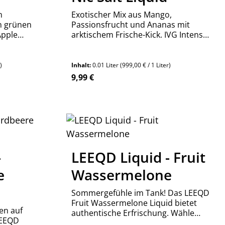
n
Exotischer Mix aus Mango,
n grünen
Passionsfrucht und Ananas mit
Apple
arktischem Frische-Kick. IVG Intense
fruchtige
Tropical Ice Blast Nikotinsalz Liquid
jetzt testen!
)
Inhalt:
0.01 Liter
(999,00 € / 1 Liter)
Regulärer Preis:
9,99 €
en um die Anzahl zu erhöhen oder zu re
 oder benutze die Schaltflächen um die
 Gib den gewünschten Wert ein oder ben
Produkt Anzahl: Gib den 
Stück
-
LEEQD Liquid - Fruit
e
Wassermelone
Sommergefühle im Tank! Das LEEQD
Fruit Wassermelone Liquid bietet
en auf
authentische Erfrischung. Wähle
LEEQD
zwischen 0, 3 oder 6mg Nikotin. Jetzt