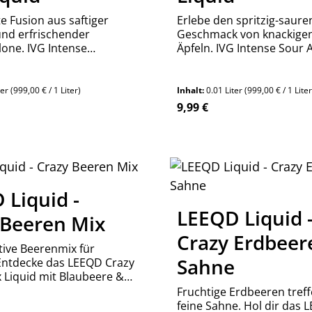
e Fusion aus saftiger
Erlebe den spritzig-saure
nd erfrischender
Geschmack von knackige
one. IVG Intense
Äpfeln. IVG Intense Sour 
 Watermelon Nikotinsalz
Nikotinsalz Liquid – jetzt 
ine kaufen bei
Frische sichern!
age!
ter
(999,00 € / 1 Liter)
Inhalt:
0.01 Liter
(999,00 € / 1 Liter
reis:
Regulärer Preis:
9,99 €
n Wert ein oder benutze die Schaltfläch
kt Anzahl: Gib den gewünschten Wert ein
Produkt Anzahl:
Stück
Stück
 Liquid -
LEEQD Liquid 
 Beeren Mix
Crazy Erdbeer
tive Beerenmix für
Sahne
Entdecke das LEEQD Crazy
 Liquid mit Blaubeere &
In 0, 3 & 6mg Nikotin
Fruchtige Erdbeeren treff
feine Sahne. Hol dir das 