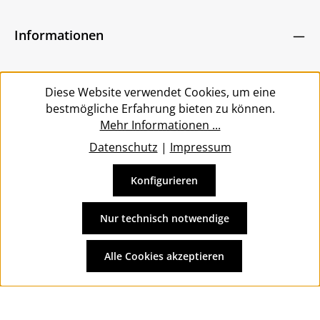
Ich habe die
Datenschutzbestimmungen
zur
Pflichtfelder.
Um weiterzugehen, geben Sie die oben abgebildeten
Kenntnis genommen und die
AGB
gelesen und
Zeichen ein
*
Informationen
bin mit ihnen einverstanden.
*
Service
Diese Website verwendet Cookies, um eine
bestmögliche Erfahrung bieten zu können.
Mehr Informationen ...
Datenschutz
|
Impressum
Konfigurieren
Vertrag widerrufen
Alle Preise inkl. gesetzl. Mehrwertsteuer zzgl.
Versandkosten
Nur technisch notwendige
und ggf. Nachnahmegebühren, wenn nicht anders
angegeben.
Alle Cookies akzeptieren
© 2026 Wolkengarage - with
by
Zenit Design