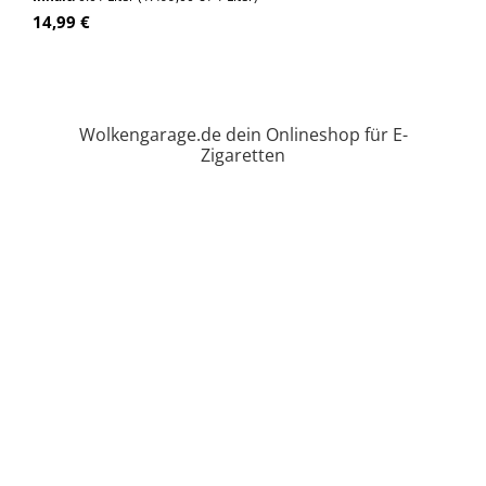
Regulärer Preis:
14,99 €
Wolkengarage.de dein Onlineshop für E-
Zigaretten
Selbstmischer
Aromen nach Hersteller
K-Boom