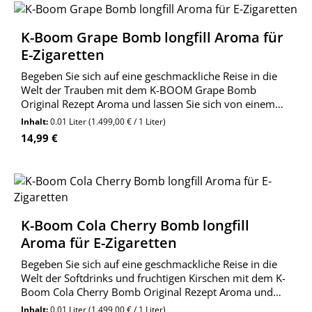
K-Boom Grape Bomb longfill Aroma für
E-Zigaretten
Begeben Sie sich auf eine geschmackliche Reise in die
Welt der Trauben mit dem K-BOOM Grape Bomb
Original Rezept Aroma und lassen Sie sich von einem
fruchtig-süßen und unvergesslichen
Inhalt:
0.01 Liter
(1.499,00 € / 1 Liter)
Geschmackserlebnis.
Regulärer Preis:
14,99 €
K-Boom Cola Cherry Bomb longfill
Aroma für E-Zigaretten
Begeben Sie sich auf eine geschmackliche Reise in die
Welt der Softdrinks und fruchtigen Kirschen mit dem K-
Boom Cola Cherry Bomb Original Rezept Aroma und
lassen Sie sich verzaubern!
Inhalt:
0.01 Liter
(1.499,00 € / 1 Liter)