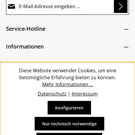
E-Mail-Adresse*
ding...
Datenschutz
Die mit einem Stern (*) markierten Felder sind
Service-Hotline
Ich habe die
Datenschutzbestimmungen
zur
Pflichtfelder.
Um weiterzugehen, geben Sie die oben abgebildeten
Kenntnis genommen und die
AGB
gelesen und
Zeichen ein
*
Informationen
bin mit ihnen einverstanden.
*
Service
Diese Website verwendet Cookies, um eine
bestmögliche Erfahrung bieten zu können.
Mehr Informationen ...
Datenschutz
|
Impressum
Konfigurieren
Vertrag widerrufen
Alle Preise inkl. gesetzl. Mehrwertsteuer zzgl.
Versandkosten
Nur technisch notwendige
und ggf. Nachnahmegebühren, wenn nicht anders
angegeben.