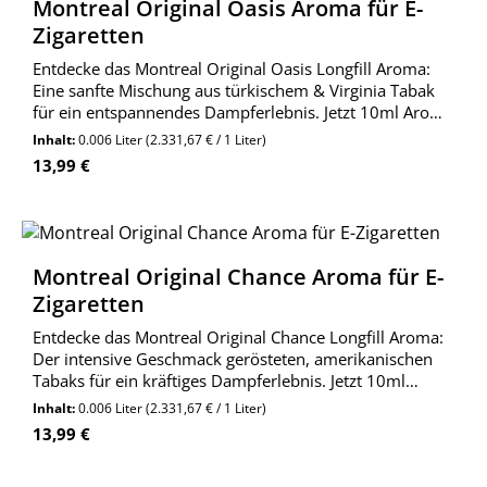
Montreal Original Oasis Aroma für E-
Zigaretten
Entdecke das Montreal Original Oasis Longfill Aroma:
Eine sanfte Mischung aus türkischem & Virginia Tabak
für ein entspannendes Dampferlebnis. Jetzt 10ml Aroma
in 60ml Flasche bestellen!
Inhalt:
0.006 Liter
(2.331,67 € / 1 Liter)
Regulärer Preis:
13,99 €
Montreal Original Chance Aroma für E-
Zigaretten
Entdecke das Montreal Original Chance Longfill Aroma:
Der intensive Geschmack gerösteten, amerikanischen
Tabaks für ein kräftiges Dampferlebnis. Jetzt 10ml
Aroma in 60ml Flasche bestellen!
Inhalt:
0.006 Liter
(2.331,67 € / 1 Liter)
Regulärer Preis:
13,99 €