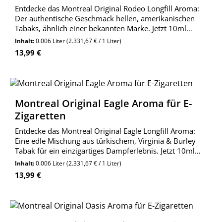
Entdecke das Montreal Original Rodeo Longfill Aroma:
Der authentische Geschmack hellen, amerikanischen
Tabaks, ähnlich einer bekannten Marke. Jetzt 10ml
Aroma in 60ml Flasche bestellen!
Inhalt:
0.006 Liter
(2.331,67 € / 1 Liter)
Regulärer Preis:
13,99 €
Montreal Original Eagle Aroma für E-
Zigaretten
Entdecke das Montreal Original Eagle Longfill Aroma:
Eine edle Mischung aus türkischem, Virginia & Burley
Tabak für ein einzigartiges Dampferlebnis. Jetzt 10ml
Aroma in 60ml Flasche bestellen!
Inhalt:
0.006 Liter
(2.331,67 € / 1 Liter)
Regulärer Preis:
13,99 €