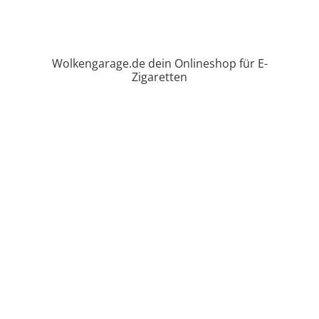
Wolkengarage.de dein Onlineshop für E-
Zigaretten
Selbstmischer
Aromen nach Geschmack
Tabak Aroma