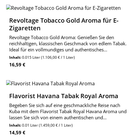
Revoltage Tobacco Gold Aroma für E-
Zigaretten
Revoltage Tobacco Gold Aroma: Genießen Sie den
reichhaltigen, klassischen Geschmack von edlem Tabak.
Ideal für ein vollmundiges und authentisches
Dampferlebnis!
Inhalt:
0.015 Liter
(1.106,00 € / 1 Liter)
Regulärer Preis:
16,59 €
Flavorist Havana Tabak Royal Aroma
Begeben Sie sich auf eine geschmackliche Reise nach
Kuba mit dem Flavorist Tabak Royal Havana Aroma und
lassen Sie sich von einem authentischen und
unvergesslichen Geschmackserlebnis auf Ihrer Zunge
Inhalt:
0.01 Liter
(1.459,00 € / 1 Liter)
verzaubern!
Regulärer Preis:
14,59 €