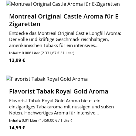
Montreal Original Castle Aroma für E-
Zigaretten
Entdecke das Montreal Original Castle Longfill Aroma:
Der volle und kräftige Geschmack reichhaltigen,
amerikanischen Tabaks für ein intensives
Dampferlebnis. Jetzt 10ml Aroma in 60ml Flasche
Inhalt:
0.006 Liter
(2.331,67 € / 1 Liter)
bestellen!
Regulärer Preis:
13,99 €
Flavorist Tabak Royal Gold Aroma
Flavorist Tabak Royal Gold Aroma bietet ein
einzigartiges Tabakaroma mit nussigen und süßen
Noten. Hochwertiges Aroma für intensive
Geschmackserlebnisse.
Inhalt:
0.01 Liter
(1.459,00 € / 1 Liter)
Regulärer Preis:
14,59 €