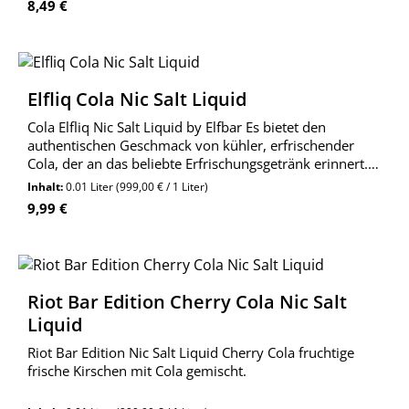
Regulärer Preis:
8,49 €
Elfliq Cola Nic Salt Liquid
Cola Elfliq Nic Salt Liquid by Elfbar Es bietet den
authentischen Geschmack von kühler, erfrischender
Cola, der an das beliebte Erfrischungsgetränk erinnert.
Das Liquid vermittelt ein angenehmes und belebendes
Inhalt:
0.01 Liter
(999,00 € / 1 Liter)
Dampferlebnis, das den Gaumen mit süßer Kara
Regulärer Preis:
9,99 €
Riot Bar Edition Cherry Cola Nic Salt
Liquid
Riot Bar Edition Nic Salt Liquid Cherry Cola fruchtige
frische Kirschen mit Cola gemischt.