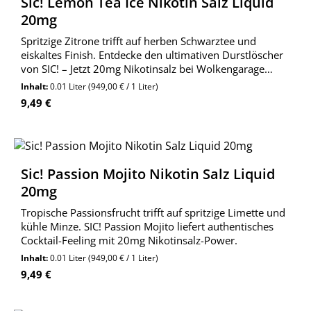
Sic! Lemon Tea Ice Nikotin Salz Liquid
20mg
Spritzige Zitrone trifft auf herben Schwarztee und
eiskaltes Finish. Entdecke den ultimativen Durstlöscher
von SIC! – Jetzt 20mg Nikotinsalz bei Wolkengarage
kaufen.
Inhalt:
0.01 Liter
(949,00 € / 1 Liter)
Regulärer Preis:
9,49 €
Sic! Passion Mojito Nikotin Salz Liquid
20mg
Tropische Passionsfrucht trifft auf spritzige Limette und
kühle Minze. SIC! Passion Mojito liefert authentisches
Cocktail-Feeling mit 20mg Nikotinsalz-Power.
Inhalt:
0.01 Liter
(949,00 € / 1 Liter)
Regulärer Preis:
9,49 €