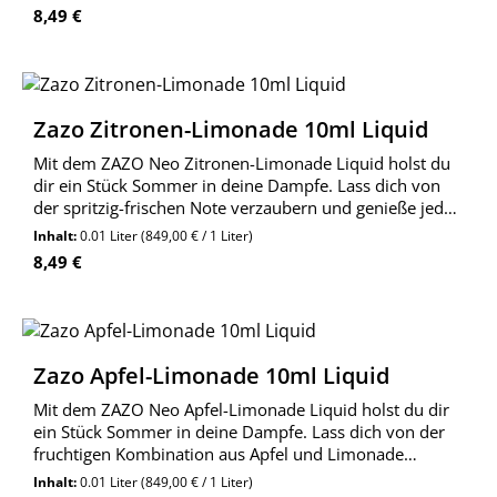
Regulärer Preis:
8,49 €
Zazo Zitronen-Limonade 10ml Liquid
Mit dem ZAZO Neo Zitronen-Limonade Liquid holst du
dir ein Stück Sommer in deine Dampfe. Lass dich von
der spritzig-frischen Note verzaubern und genieße jeden
Zug.
Inhalt:
0.01 Liter
(849,00 € / 1 Liter)
Regulärer Preis:
8,49 €
Zazo Apfel-Limonade 10ml Liquid
Mit dem ZAZO Neo Apfel-Limonade Liquid holst du dir
ein Stück Sommer in deine Dampfe. Lass dich von der
fruchtigen Kombination aus Apfel und Limonade
verzaubern und genieße jeden Zug.
Inhalt:
0.01 Liter
(849,00 € / 1 Liter)