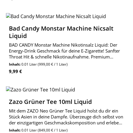
Bad Candy Monstar Machine Nicsalt
Liquid
BAD CANDY Monstar Machine Nikotinsalz Liquid: Der
Energy-Drink Geschmack für deine E-Zigarette! Sanfter
Throat Hit & schnelle Nikotinaufnahme. Premium
Qualität aus Deutschland. Jetzt entdecken!
Inhalt:
0.01 Liter
(999,00 € / 1 Liter)
Regulärer Preis:
9,99 €
Zazo Grüner Tee 10ml Liquid
Mit dem ZAZO Neo Grüner Tee Liquid holst du dir ein
Stück Asien in deine Dampfe. Überzeuge dich selbst von
der einzigartigen Geschmackskomposition und erlebe
ein unvergessliches Dampfvergnügen.
Inhalt:
0.01 Liter
(849,00 € / 1 Liter)