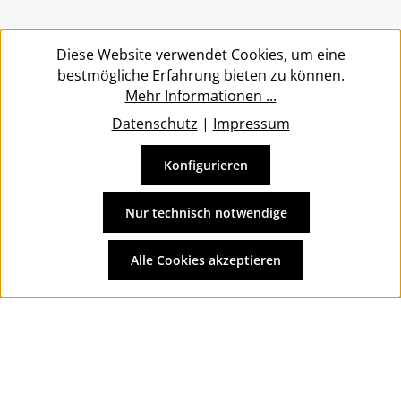
Service
Diese Website verwendet Cookies, um eine
bestmögliche Erfahrung bieten zu können.
Mehr Informationen ...
Datenschutz
|
Impressum
Konfigurieren
Vertrag widerrufen
Alle Preise inkl. gesetzl. Mehrwertsteuer zzgl.
Versandkosten
Nur technisch notwendige
und ggf. Nachnahmegebühren, wenn nicht anders
angegeben.
Alle Cookies akzeptieren
© 2026 Wolkengarage - with
by
Zenit Design