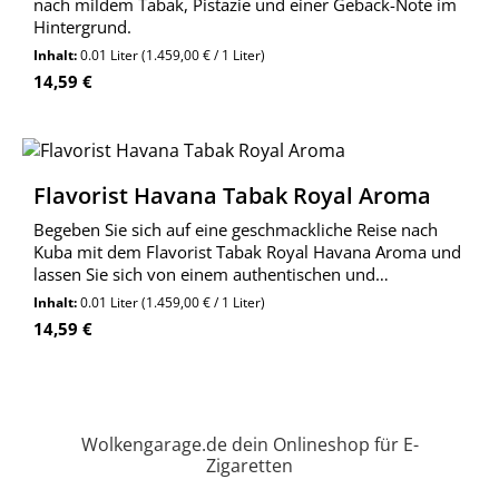
nach mildem Tabak, Pistazie und einer Gebäck-Note im
Hintergrund.
Inhalt:
0.01 Liter
(1.459,00 € / 1 Liter)
Regulärer Preis:
14,59 €
Flavorist Havana Tabak Royal Aroma
Begeben Sie sich auf eine geschmackliche Reise nach
Kuba mit dem Flavorist Tabak Royal Havana Aroma und
lassen Sie sich von einem authentischen und
unvergesslichen Geschmackserlebnis auf Ihrer Zunge
Inhalt:
0.01 Liter
(1.459,00 € / 1 Liter)
verzaubern!
Regulärer Preis:
14,59 €
Wolkengarage.de dein Onlineshop für E-
Zigaretten