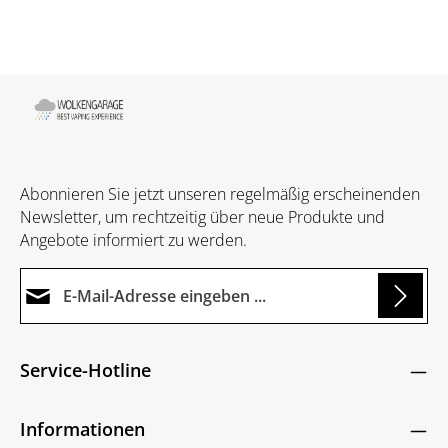
Abonnieren Sie jetzt unseren regelmäßig erscheinenden
Newsletter, um rechtzeitig über neue Produkte und
Angebote informiert zu werden.
E-Mail-Adresse*
ding...
Datenschutz
Die mit einem Stern (*) markierten Felder sind
Service-Hotline
Ich habe die
Datenschutzbestimmungen
zur
Pflichtfelder.
Um weiterzugehen, geben Sie die oben abgebildeten
Kenntnis genommen und die
AGB
gelesen und
Zeichen ein
*
Informationen
bin mit ihnen einverstanden.
*