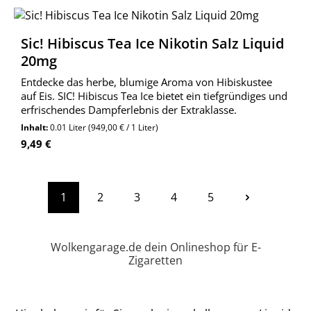
Sic! Hibiscus Tea Ice Nikotin Salz Liquid
20mg
Entdecke das herbe, blumige Aroma von Hibiskustee
auf Eis. SIC! Hibiscus Tea Ice bietet ein tiefgründiges und
erfrischendes Dampferlebnis der Extraklasse.
Inhalt:
0.01 Liter
(949,00 € / 1 Liter)
Regulärer Preis:
9,49 €
1
2
3
4
5
Seite
Seite
Seite
Seite
Seite
Wolkengarage.de dein Onlineshop für E-
Zigaretten