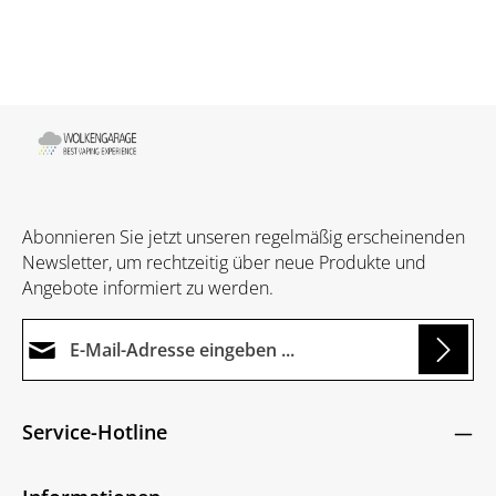
Abonnieren Sie jetzt unseren regelmäßig erscheinenden
Newsletter, um rechtzeitig über neue Produkte und
Angebote informiert zu werden.
E-Mail-Adresse*
Loading...
Datenschutz
Die mit einem Stern (*) markierten Felder sind
Service-Hotline
Ich habe die
Datenschutzbestimmungen
zur
Pflichtfelder.
Um weiterzugehen, geben Sie die oben abgebildeten
Kenntnis genommen und die
AGB
gelesen und
Zeichen ein
*