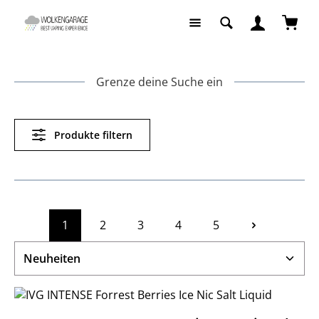
Zum Hauptinhalt springen
Waren
Grenze deine Suche ein
Produkte filtern
1
2
3
4
5
Seite
Seite
Seite
Seite
Seite