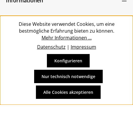
Informationen
bin mit ihnen einverstanden.
*
Service
Diese Website verwendet Cookies, um eine
bestmögliche Erfahrung bieten zu können.
Mehr Informationen ...
Datenschutz
|
Impressum
Konfigurieren
Vertrag widerrufen
Alle Preise inkl. gesetzl. Mehrwertsteuer zzgl.
Versandkosten
Nur technisch notwendige
und ggf. Nachnahmegebühren, wenn nicht anders
angegeben.
Alle Cookies akzeptieren
© 2026 Wolkengarage - with
by
Zenit Design