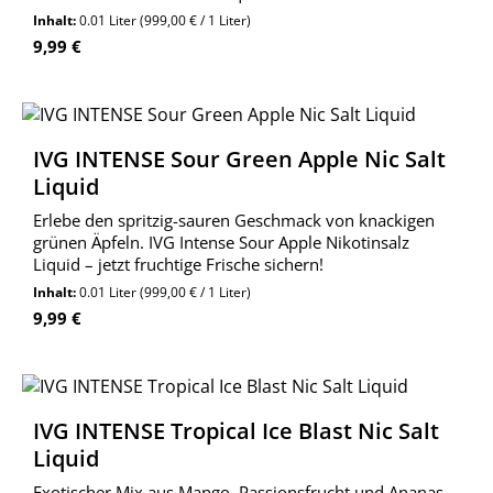
Wolkengarage!
Inhalt:
0.01 Liter
(999,00 € / 1 Liter)
Regulärer Preis:
9,99 €
IVG INTENSE Sour Green Apple Nic Salt
Liquid
Erlebe den spritzig-sauren Geschmack von knackigen
grünen Äpfeln. IVG Intense Sour Apple Nikotinsalz
Liquid – jetzt fruchtige Frische sichern!
Inhalt:
0.01 Liter
(999,00 € / 1 Liter)
Regulärer Preis:
9,99 €
IVG INTENSE Tropical Ice Blast Nic Salt
Liquid
Exotischer Mix aus Mango, Passionsfrucht und Ananas