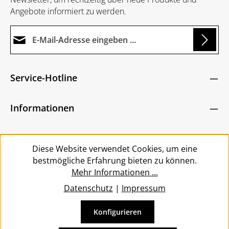
Angebote informiert zu werden.
E-Mail-Adresse*
Loading...
Datenschutz
Die mit einem Stern (*) markierten Felder sind
Service-Hotline
Ich habe die
Datenschutzbestimmungen
zur
Pflichtfelder.
Um weiterzugehen, geben Sie die oben abgebildeten
Kenntnis genommen und die
AGB
gelesen und
Zeichen ein
*
Informationen
bin mit ihnen einverstanden.
*
Service
Diese Website verwendet Cookies, um eine
bestmögliche Erfahrung bieten zu können.
Mehr Informationen ...
Datenschutz
|
Impressum
Konfigurieren
Vertrag widerrufen