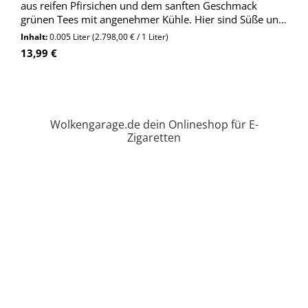
aus reifen Pfirsichen und dem sanften Geschmack
grünen Tees mit angenehmer Kühle. Hier sind Süße und
Frische in perfektem Einklang.
Inhalt:
0.005 Liter
(2.798,00 € / 1 Liter)
Regulärer Preis:
13,99 €
Wolkengarage.de dein Onlineshop für E-
Zigaretten
Selbstmischer
Aromen nach Hersteller
Sique Berlin