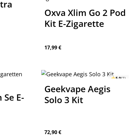
tra
Oxva Xlim Go 2 Pod
Kit E-Zigarette
Regulärer Preis:
17,99 €
5.0
(1)
Geekvape Aegis
 Se E-
Solo 3 Kit
Regulärer Preis:
72,90 €