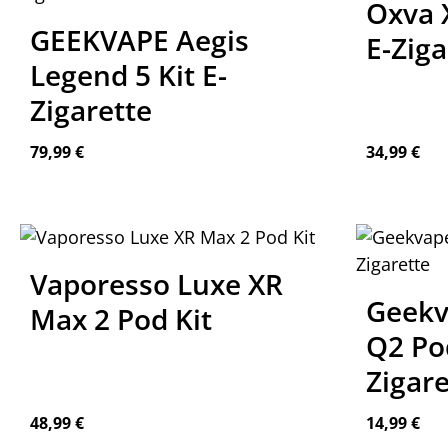
Oxva X
GEEKVAPE Aegis
E-Ziga
Legend 5 Kit E-
Zigarette
Regulärer Preis:
Regulärer P
79,99 €
34,99 €
Vaporesso Luxe XR
Geekv
Max 2 Pod Kit
Q2 Pod
Zigare
Regulärer Preis:
Regulärer P
48,99 €
14,99 €