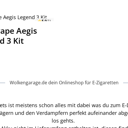
5.0
(1)
ape Aegis
d 3 Kit
reis:
Wolkengarage.de dein Onlineshop für E-Zigaretten
Sets ist meistens schon alles mit dabei was du zum 
uträgern und den Verdampfern perfekt aufeinander ab
los gehts.