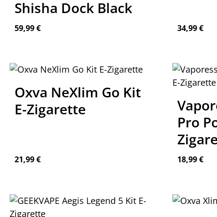
Shisha Dock Black
Regulärer Preis:
Regulärer P
59,99 €
34,99 €
Produkt Anzahl: Gib den gewünschte
Oxva NeXlim Go Kit
Vapor
E-Zigarette
Pro Po
Zigare
Regulärer Preis:
Regulärer P
21,99 €
18,99 €