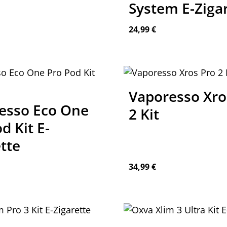
System E-Ziga
reis:
Regulärer Preis:
24,99 €
n Wert ein oder benutze die Schaltfläch
Vaporesso Xro
esso Eco One
2 Kit
d Kit E-
tte
reis:
Regulärer Preis:
34,99 €