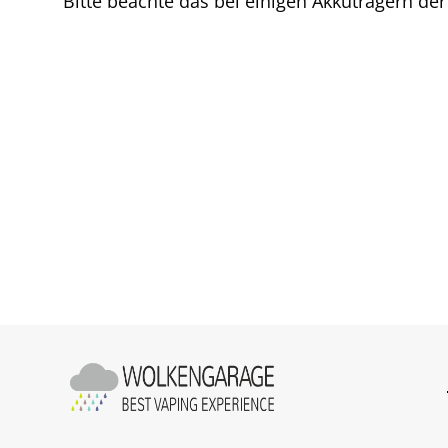
Bitte beachte das bei einigen Akkuträgern der
E-Zigaretten
E-Zigaretten Komplettsets