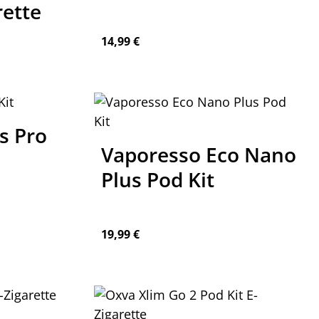
rette
Regulärer Preis:
14,99 €
en um die Anzahl zu erhöhen oder zu re
s Pro
Vaporesso Eco Nano
Plus Pod Kit
Regulärer Preis:
19,99 €