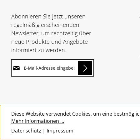
Abonnieren Sie jetzt unseren
regelmäßig erscheinenden
Newsletter, um rechtzeitig über
neue Produkte und Angebote
informiert zu werden.
E-Mail-Adresse*
Loading...
Datenschutz
Die mit einem Stern (*)
Ich habe die
markierten Felder sind
Um weiterzugehen, geben Sie
Datenschutzbestimmungen
Pflichtfelder.
die oben abgebildeten Zeichen
zur Kenntnis genommen und
Diese Website verwendet Cookies, um eine bestmöglic
ein
*
die
AGB
gelesen und bin mit
Mehr Informationen ...
ihnen einverstanden.
*
Datenschutz
|
Impressum
© 2026 Wolkengarage - with
by
Zenit Design