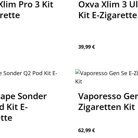
lim Pro 3 Kit
Oxva Xlim 3 Ul
rette
Kit E-Zigarette
reis:
Regulärer Preis:
39,99 €
ape Sonder
Vaporesso Gen
 Kit E-
Zigaretten Kit
tte
reis:
Regulärer Preis:
62,99 €