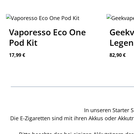
Vaporesso Eco One
Geekv
Pod Kit
Legen
Regulärer Preis:
Regulärer P
17,99 €
82,90 €
In unseren Starter 
Die E-Zigaretten sind mit ihren Akkus oder Akk