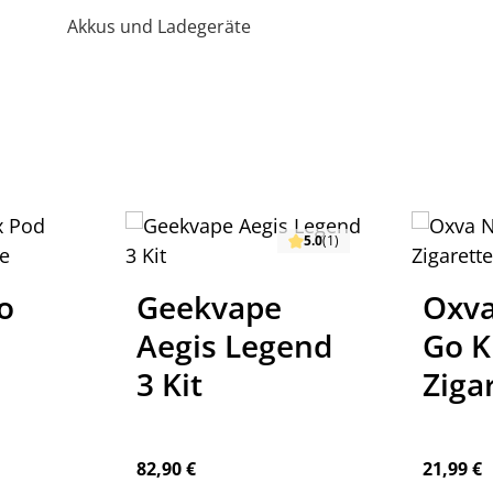
Akkus und Ladegeräte
5.0
(1)
eekvape
Oxva NeXlim
egis Legend
Go Kit E-
Kit
Zigarette
ulärer Preis:
Regulärer Preis:
90 €
21,99 €