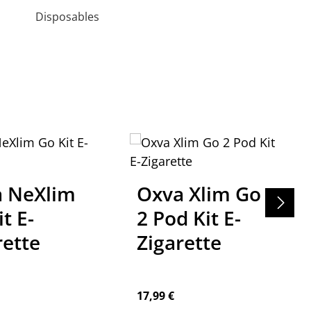
Disposables
Oxva Xlim Go
Vaporesso
2 Pod Kit E-
Nano Plus
Zigarette
Kit
Regulärer Preis:
Regulärer Preis:
17,99 €
19,99 €