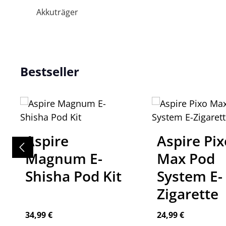
Akkuträger
Produktgalerie überspringen
Bestseller
Aspire Pixo
G
m E-
Max Pod
A
Pod Kit
System E-
3 
Zigarette
is:
Regulärer Preis:
Reg
24,99 €
82,