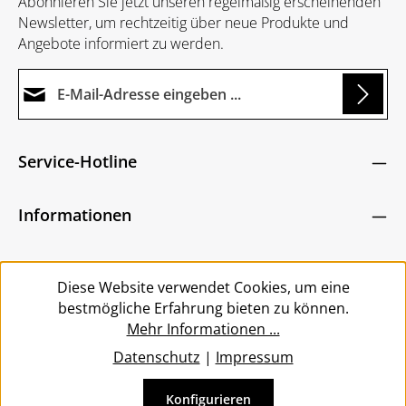
Abonnieren Sie jetzt unseren regelmäßig erscheinenden
Newsletter, um rechtzeitig über neue Produkte und
Angebote informiert zu werden.
E-Mail-Adresse*
Loading...
Datenschutz
Die mit einem Stern (*) markierten Felder sind
Service-Hotline
Ich habe die
Datenschutzbestimmungen
zur
Pflichtfelder.
Um weiterzugehen, geben Sie die oben abgebildeten
Kenntnis genommen und die
AGB
gelesen und
Zeichen ein
*
Informationen
bin mit ihnen einverstanden.
*
Service
Diese Website verwendet Cookies, um eine
bestmögliche Erfahrung bieten zu können.
Mehr Informationen ...
Datenschutz
|
Impressum
Konfigurieren
Vertrag widerrufen