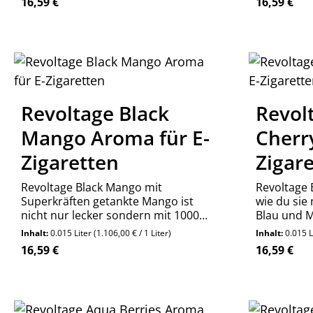
Regulärer Preis:
Regulärer P
16,59 €
16,59 €
Ananas mit einem Hauch von
aufregender Energie. Die lebendige
rote Farbe des Produkts spiegelt die
Produ
Leidenschaft
Revoltage Black
Revol
Mango Aroma für E-
Cherr
Zigaretten
Zigar
Revoltage Black Mango mit
Revoltage 
Superkräften getankte Mango ist
wie du sie 
nicht nur lecker sondern mit 100000
Blau und M
Lumen so intensiv im Geschmack
Geschmack 
Inhalt:
0.015 Liter
(1.106,00 € / 1 Liter)
Inhalt:
0.015 L
das dein Gaumen eine wahre
vergessen.
Regulärer Preis:
Regulärer P
16,59 €
16,59 €
Freude erlebt.
Produkt Anzahl: Gib den gewünschte
Produ
Stück