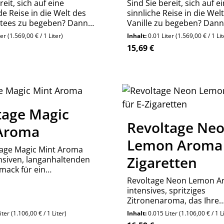
reit, sich auf eine
Sind Sie bereit, sich auf e
de Reise in die Welt des
sinnliche Reise in die Wel
istees zu begeben? Dann
Vanille zu begeben? Dann
sich noch heute das
sich noch heute das Revo
ter
(1.569,00 € / 1 Liter)
Inhalt:
0.01 Liter
(1.569,00 € / 1 Lit
FLEX Overdosed Peach Ice
Overdosed Vanilla Aroma
reis:
Regulärer Preis:
15,69 €
und lassen Sie sich von
lassen Sie sich von der In
ion fruchtiger Frische
süßer Madagaskar-Vanill
n!
überzeugen!
n Wert ein oder benutze die Schaltfläch
kt Anzahl: Gib den gewünschten Wert ein
Stück
tage Magic
Revoltage Ne
Aroma
Lemon Aroma 
tage Magic Mint Aroma
Zigaretten
ensiven, langanhaltenden
mack für ein
hliches Dampferlebnis.
Revoltage Neon Lemon Ar
ge Zutaten, einfache
intensives, spritziges
 und ergiebiges Aroma.
Zitronenaroma, das Ihre
Geschmacksknospen mit
iter
(1.106,00 € / 1 Liter)
Inhalt:
0.015 Liter
(1.106,00 € / 1 L
lebendigen, erfrischenden