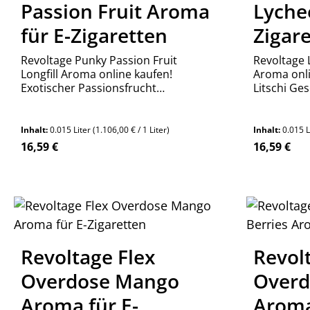
Passion Fruit Aroma
Lyche
für E-Zigaretten
Zigar
Revoltage Punky Passion Fruit
Revoltage 
Longfill Aroma online kaufen!
Aroma onli
Exotischer Passionsfrucht
Litschi Ge
Geschmack für dein DIY Liquid. Süß
Liquid. Ex
& säuerlich. Top Aroma Made in
Germany. J
Germany. Jetzt bestellen!
Inhalt:
0.015 Liter
(1.106,00 € / 1 Liter)
Inhalt:
0.015 L
Regulärer Preis:
Regulärer P
16,59 €
16,59 €
Revoltage Flex
Revol
Overdose Mango
Overd
Aroma für E-
Aroma