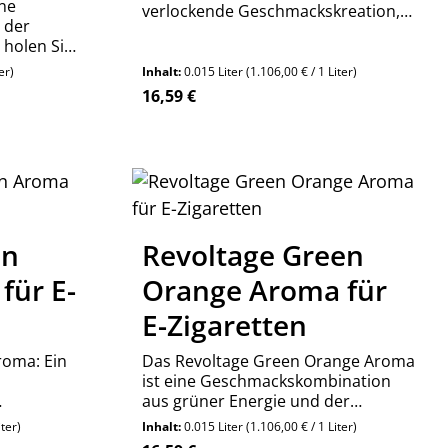
ine
verlockende Geschmackskreation,
t der
die die Sinne mit einer
 holen Sie
harmonischen Kombination aus
ltage FLEX
süßer Pfirsichnote und einer
er)
Inhalt:
0.015 Liter
(1.106,00 € / 1 Liter)
 und
überraschenden violetten Nuance
Regulärer Preis:
16,59 €
tensität
anspricht. Dieses Aroma wurde
e
sorgfältig entwicke
en um die Anzahl zu erhöhen oder zu re
 oder benutze die Schaltflächen um die
Produkt Anzahl: Gib den 
Stück
on
Revoltage Green
für E-
Orange Aroma für
E-Zigaretten
oma: Ein
Das Revoltage Green Orange Aroma
ist eine Geschmackskombination
aus grüner Energie und der
 einem
berauschenden Intensität der
iter)
Inhalt:
0.015 Liter
(1.106,00 € / 1 Liter)
 Zitruskick
Orange. Es ist ein gewagter Tanz