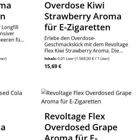
oma
Overdose Kiwi
en
Strawberry Aroma
für E-Zigaretten
Longfill
nsiver
Erlebe den Overdose-
eeren für
Geschmackskick mit dem Revoltage
Flex Kiwi Strawberry Aroma. Die
ade in
extra hohe Konzentration sorgt für
iter)
Inhalt:
0.01 Liter
(1.569,00 € / 1 Liter)
ein langanhaltendes und intensives
Regulärer Preis:
15,69 €
Dampferlebnis. Jetzt probieren!
Produkt Anzahl: Gib den 
Stück
x
Revoltage Flex
la
Overdosed Grape
Aroma für E-