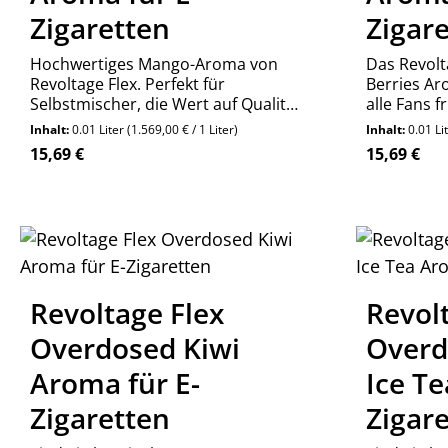
Zigaretten
Zigar
Hochwertiges Mango-Aroma von
Das Revol
Revoltage Flex. Perfekt für
Berries Ar
Selbstmischer, die Wert auf Qualität
alle Fans f
legen. Ob pur oder gemischt –
Liquids
Inhalt:
0.01 Liter
(1.569,00 € / 1 Liter)
Inhalt:
0.01 Li
entdecke die Vielfalt der
Regulärer Preis:
Regulärer P
15,69 €
15,69 €
Geschmacksrichtungen!
Revoltage Flex
Revol
Overdosed Kiwi
Overd
Aroma für E-
Ice Te
Zigaretten
Zigar