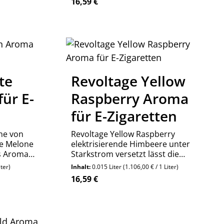
Regulärer Preis:
16,59 €
belebende
zwischen Frische und Leidenschaft,
das Ergebnis ist ein wahrhaft
elektrisierendes
 oder benutze die Schaltflächen um die
Geschmacksensemble,
te
Revoltage Yellow
ür E-
Raspberry Aroma
für E-Zigaretten
ne von
Revoltage Yellow Raspberry
te Melone
elektrisierende Himbeere unter
as Aroma
Starkstrom versetzt lässt die
neuen
Moleküle neu anordnen und liefert
iter)
Inhalt:
0.015 Liter
(1.106,00 € / 1 Liter)
dir ein unvergessliches
Regulärer Preis:
16,59 €
Geschmackserlebnis.
en um die Anzahl zu erhöhen oder zu re
 oder benutze die Schaltflächen um die
 Gib den gewünschten Wert ein oder ben