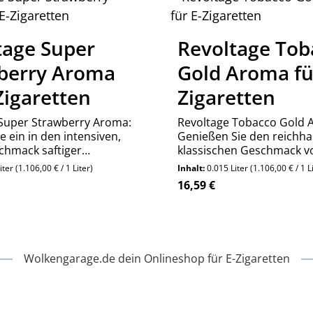
tage Super
Revoltage Tob
berry Aroma
Gold Aroma fü
Zigaretten
Zigaretten
Super Strawberry Aroma:
Revoltage Tobacco Gold 
e ein in den intensiven,
Genießen Sie den reichhal
chmack saftiger
klassischen Geschmack v
Perfekt für ein fruchtig-
Tabak. Ideal für ein voll
iter
(1.106,00 € / 1 Liter)
Inhalt:
0.015 Liter
(1.106,00 € / 1 L
des Dampferlebnis!
und authentisches Dampf
reis:
Regulärer Preis:
16,59 €
n Wert ein oder benutze die Schaltfläch
kt Anzahl: Gib den gewünschten Wert ein
Produkt Anzahl:
Stück
Stück
Wolkengarage.de dein Onlineshop für E-Zigaretten