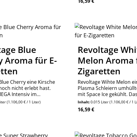
reis:
Regulärer Preis:
16,59 €
elektrisiert. Perfekt für 
Vapes!
kt Anzahl: Gib den gewünschten Wert ein
Stück
tage Blue
Revoltage Whi
y Aroma für E-
Melon Aroma f
etten
Zigaretten
Blue Cherry eine Kirsche
Revoltage Wihte Melon ei
noch nicht erlebt hast.
Plasma Schleiern umhüll
EGA Intensiv im
mit Space Ice gekühlt. D
die wirst du nicht mehr
bringt dich ruck zuck zu 
iter
(1.106,00 € / 1 Liter)
Inhalt:
0.015 Liter
(1.106,00 € / 1 L
Planeten.
reis:
Regulärer Preis:
16,59 €
n Wert ein oder benutze die Schaltfläch
kt Anzahl: Gib den gewünschten Wert ein
Produkt Anzahl:
Stück
Stück