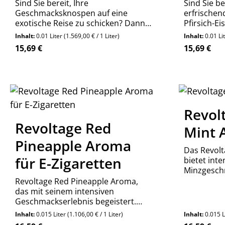
Sind Sie bereit, Ihre
Sind Sie be
Geschmacksknospen auf eine
erfrischen
exotische Reise zu schicken? Dann
Pfirsich-E
holen Sie sich noch heute das
holen Sie 
Inhalt:
0.01 Liter
(1.569,00 € / 1 Liter)
Inhalt:
0.01 Li
Revoltage FLEX Overdosed Kiwi
Revoltage 
Regulärer Preis:
Regulärer P
15,69 €
15,69 €
Aroma und lassen Sie sich von der
Tea Aroma 
Explosion saftiger Kiwis überzeugen!
der Explos
überzeuge
Produkt Anzahl: Gib den gewünschte
Produ
Stück
Revol
Revoltage Red
Mint 
Pineapple Aroma
Das Revol
für E-Zigaretten
bietet int
Minzgesch
unvergleic
Revoltage Red Pineapple Aroma,
Erstklassi
das mit seinem intensiven
Anwendung
Geschmackserlebnis begeistert.
Dieses Aroma verbindet die
Inhalt:
0.015 Liter
(1.106,00 € / 1 Liter)
Inhalt:
0.015 L
erfrischende Süße von reifen