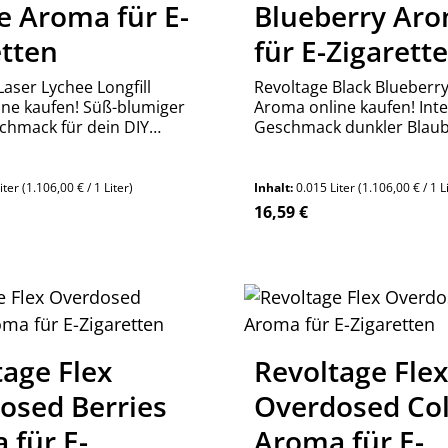
e Aroma für E-
Blueberry Ar
etten
für E-Zigarett
Laser Lychee Longfill
Revoltage Black Blueberry 
ne kaufen! Süß-blumiger
Aroma online kaufen! Inte
schmack für dein DIY
Geschmack dunkler Blaub
otisches Aroma Made in
dein DIY Liquid. Kräftig &
etzt entdecken!
aromatisch. Top Aroma M
Germany. Jetzt bestellen!
iter
(1.106,00 € / 1 Liter)
Inhalt:
0.015 Liter
(1.106,00 € / 1 L
reis:
Regulärer Preis:
16,59 €
tage Flex
Revoltage Fle
osed Berries
Overdosed Co
 für E-
Aroma für E-