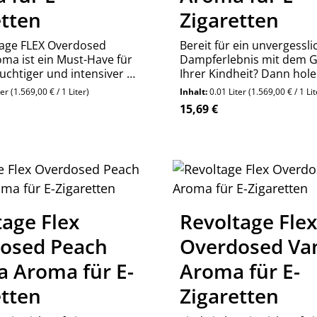
etten
Zigaretten
tage FLEX Overdosed
Bereit für ein unvergessli
oma ist ein Must-Have für
Dampferlebnis mit dem 
ruchtiger und intensiver E-
Ihrer Kindheit? Dann hole
noch heute das Revoltage
ter
(1.569,00 € / 1 Liter)
Inhalt:
0.01 Liter
(1.569,00 € / 1 Lit
Overdosed Cola Aroma u
reis:
Regulärer Preis:
15,69 €
Sie ein in die prickelnde 
Cola!
Produkt Anzahl:
Stück
tage Flex
Revoltage Fle
osed Peach
Overdosed Van
a Aroma für E-
Aroma für E-
etten
Zigaretten