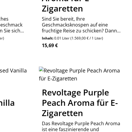
Zigaretten
ches
Sind Sie bereit, Ihre
Geschmack
Geschmacksknospen auf eine
n Sie sich
fruchtige Reise zu schicken? Dann
 FLEX
holen Sie sich noch heute das
er)
Inhalt:
0.01 Liter
(1.569,00 € / 1 Liter)
nd tauchen
Revoltage FLEX Overdosed Grape
Regulärer Preis:
15,69 €
Welt der
Aroma und lassen Sie sich von der
Explosion saftiger Trauben
überzeugen!
 Gib den gewünschten Wert ein oder ben
Produkt Anzahl: Gib den 
Stück
x
Revoltage Purple
illa
Peach Aroma für E-
Zigaretten
Das Revoltage Purple Peach Aroma
ist eine faszinierende und