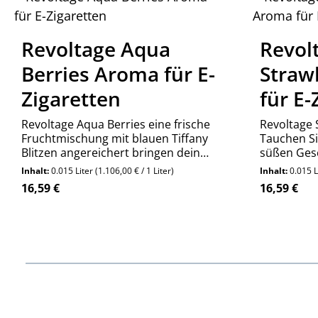
Revoltage Aqua
Revol
Berries Aroma für E-
Straw
Zigaretten
für E-
Revoltage Aqua Berries eine frische
Revoltage 
Fruchtmischung mit blauen Tiffany
Tauchen Si
Blitzen angereichert bringen dein
süßen Ges
Elektrofeld zum Schwingen.
Erdbeeren. 
Inhalt:
0.015 Liter
(1.106,00 € / 1 Liter)
Inhalt:
0.015 L
erfrischen
Regulärer Preis:
Regulärer P
16,59 €
16,59 €
Produkt Anzahl: Gib den gewünschte
Produ
Stück