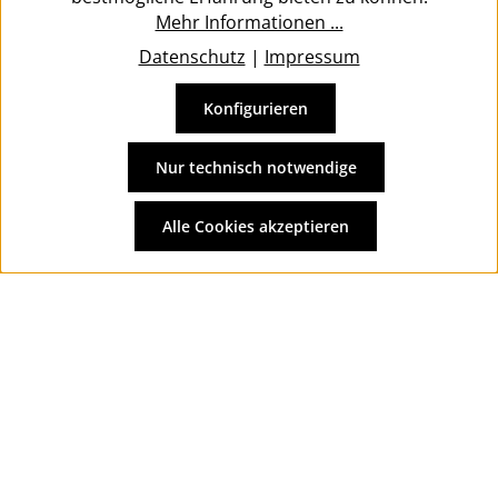
Mehr Informationen ...
Datenschutz
|
Impressum
Konfigurieren
Vertrag widerrufen
Alle Preise inkl. gesetzl. Mehrwertsteuer zzgl.
Versandkosten
Nur technisch notwendige
und ggf. Nachnahmegebühren, wenn nicht anders
angegeben.
Alle Cookies akzeptieren
© 2026 Wolkengarage - with
by
Zenit Design