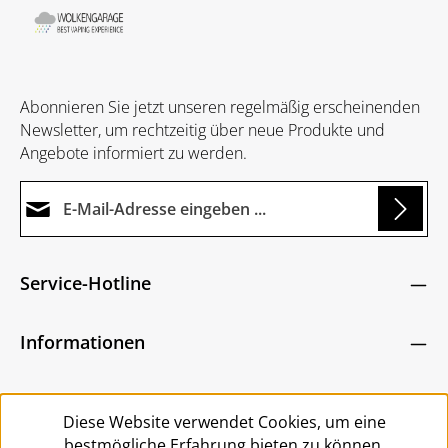
Abonnieren Sie jetzt unseren regelmäßig erscheinenden
Newsletter, um rechtzeitig über neue Produkte und
Angebote informiert zu werden.
E-Mail-Adresse*
Loading...
Datenschutz
Die mit einem Stern (*) markierten Felder sind
Service-Hotline
Ich habe die
Datenschutzbestimmungen
zur
Pflichtfelder.
Um weiterzugehen, geben Sie die oben abgebildeten
Kenntnis genommen und die
AGB
gelesen und
Zeichen ein
*
Informationen
bin mit ihnen einverstanden.
*
Service
Diese Website verwendet Cookies, um eine
bestmögliche Erfahrung bieten zu können.