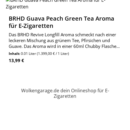
BRHD Guava Peach Green Tea Aroma
für E-Zigaretten
Das BRHD Revive Longfill Aroma schmeckt nach einer
leckeren Mischung aus grünem Tee, Pfirsichen und
Guave. Das Aroma wird in einer 60ml Chubby Flasche
zum direkt darin anmischen geliefert.
Inhalt:
0.01 Liter
(1.399,00 € / 1 Liter)
Regulärer Preis:
13,99 €
Wolkengarage.de dein Onlineshop für E-
Zigaretten