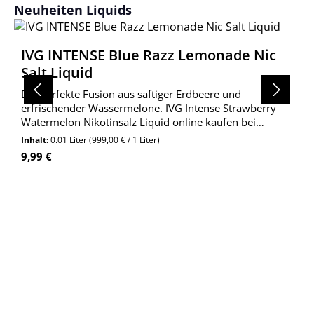
Produktgalerie überspringen
Neuheiten Liquids
IVG INTENSE Blue Razz Lemonade Nic
Salt Liquid
Die perfekte Fusion aus saftiger Erdbeere und
erfrischender Wassermelone. IVG Intense Strawberry
Watermelon Nikotinsalz Liquid online kaufen bei
Wolkengarage!
Inhalt:
0.01 Liter
(999,00 € / 1 Liter)
Regulärer Preis:
9,99 €