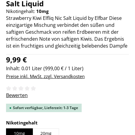
Salt Liquid
Nikotingehalt:
10mg
Strawberry Kiwi Elfliq Nic Salt Liquid by Elfbar Diese
einzigartige Mischung verbindet den süßen und
saftigen Geschmack von reifen Erdbeeren mit der
erfrischenden Note von saftigen Kiwis. Das Ergebnis
ist ein fruchtiges und gleichzeitig belebendes Dampfe
Regulärer Preis:
9,99 €
Inhalt:
0.01 Liter
(999,00 € / 1 Liter)
Preise inkl. MwSt. zzgl. Versandkosten
Durchschnittliche Bewertung von 0 von 5 Sternen
Bewerten
Sofort verfügbar, Lieferzeit: 1-3 Tage
auswählen
Nikotingehalt
10mg
20mg