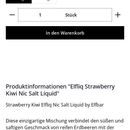
Produkt Anzahl: Gib den gewünschten Wert ein ode
Stück
In den Warenkorb
Produktinformationen "Elfliq Strawberry
Kiwi Nic Salt Liquid"
Strawberry Kiwi Elfliq Nic Salt Liquid by Elfbar
Diese einzigartige Mischung verbindet den süßen und
saftigen Geschmack von reifen Erdbeeren mit der