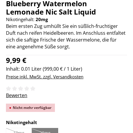
Blueberry Watermelon
Lemonade Nic Salt Liquid
Nikotingehalt:
20mg
Beim ersten Zug umhüllt Sie ein süßlich-fruchtiger
Duft nach reifen Heidelbeeren. Im Anschluss entfaltet
sich die saftige Frische der Wassermelone, die für
eine angenehme Süße sorgt.
Regulärer Preis:
9,99 €
Inhalt:
0.01 Liter
(999,00 € / 1 Liter)
Preise inkl. MwSt. zzgl. Versandkosten
Durchschnittliche Bewertung von 0 von 5 Sternen
Bewerten
Nicht mehr verfügbar
auswählen
Nikotingehalt
10mg
20mg