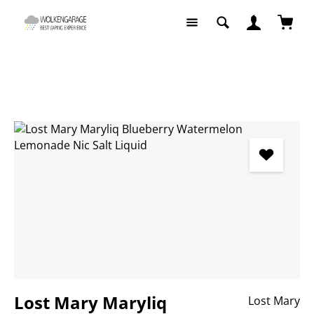
Zum Hauptinhalt springen
Waren
Liquids
Liquids nach Hersteller
Lost Mary
Bildergalerie überspringen
Lost Mary Maryliq
Lost Mary