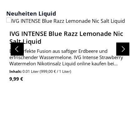
Produktgalerie überspringen
Neuheiten Liquid
IVG INTENSE Blue Razz Lemonade Nic
Salt Liquid
Die perfekte Fusion aus saftiger Erdbeere und
erfrischender Wassermelone. IVG Intense Strawberry
Watermelon Nikotinsalz Liquid online kaufen bei
Wolkengarage!
Inhalt:
0.01 Liter
(999,00 € / 1 Liter)
Regulärer Preis:
9,99 €