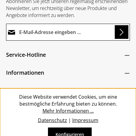
Abonnieren Sie jetzt unseren regelmäßig erscheinenden
Newsletter, um rechtzeitig über neue Produkte und
Angebote informiert zu werden.
E-Mail-Adresse*
Loading...
Datenschutz
Die mit einem Stern (*) markierten Felder sind
Service-Hotline
Ich habe die
Datenschutzbestimmungen
zur
Pflichtfelder.
Um weiterzugehen, geben Sie die oben abgebildeten
Kenntnis genommen und die
AGB
gelesen und
Zeichen ein
*
Informationen
bin mit ihnen einverstanden.
*
Service
Diese Website verwendet Cookies, um eine
bestmögliche Erfahrung bieten zu können.
Mehr Informationen ...
Datenschutz
|
Impressum
Konfigurieren