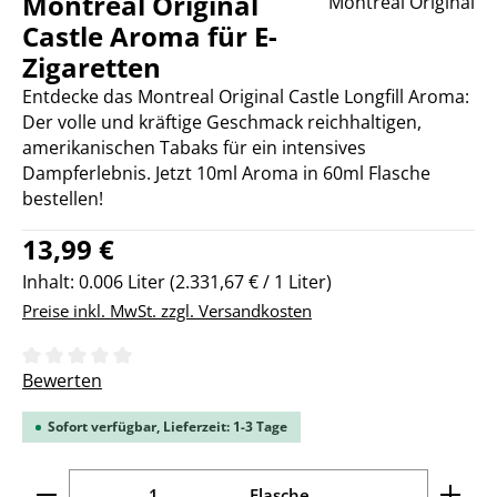
Montreal Original
Montreal Original
Castle Aroma für E-
Zigaretten
Entdecke das Montreal Original Castle Longfill Aroma:
Der volle und kräftige Geschmack reichhaltigen,
amerikanischen Tabaks für ein intensives
Dampferlebnis. Jetzt 10ml Aroma in 60ml Flasche
bestellen!
Regulärer Preis:
13,99 €
Inhalt:
0.006 Liter
(2.331,67 € / 1 Liter)
Preise inkl. MwSt. zzgl. Versandkosten
Durchschnittliche Bewertung von 0 von 5 Sternen
Bewerten
Sofort verfügbar, Lieferzeit: 1-3 Tage
Produkt Anzahl: Gib den gewünschten Wert ein ode
Flasche