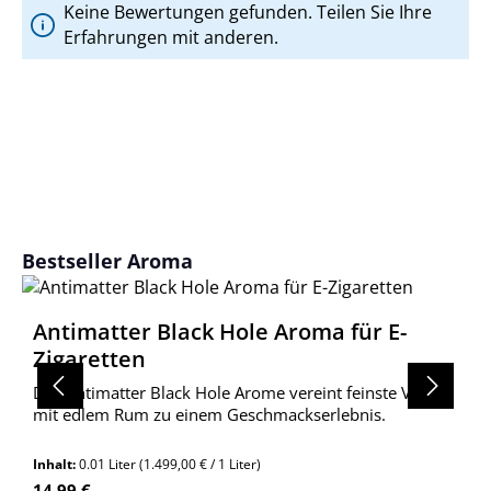
Keine Bewertungen gefunden. Teilen Sie Ihre
Erfahrungen mit anderen.
Produktgalerie überspringen
Bestseller Aroma
Antimatter Black Hole Aroma für E-
Zigaretten
Das Antimatter Black Hole Arome vereint feinste Vanille
mit edlem Rum zu einem Geschmackserlebnis.
Inhalt:
0.01 Liter
(1.499,00 € / 1 Liter)
Regulärer Preis:
14,99 €