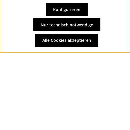
Konfigurieren
Vertrag widerrufen
Alle Preise inkl. gesetzl. Mehrwertsteuer zzgl.
Versandkosten
Nur technisch notwendige
und ggf. Nachnahmegebühren, wenn nicht anders
angegeben.
Alle Cookies akzeptieren
© 2026 Wolkengarage - with
by
Zenit Design