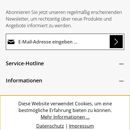
Abonnieren Sie jetzt unseren regelmäßig erscheinenden
Newsletter, um rechtzeitig über neue Produkte und
Angebote informiert zu werden.
E-Mail-Adresse*
Loading...
Datenschutz
Die mit einem Stern (*) markierten Felder sind
Service-Hotline
Ich habe die
Datenschutzbestimmungen
zur
Pflichtfelder.
Um weiterzugehen, geben Sie die oben abgebildeten
Kenntnis genommen und die
AGB
gelesen und
Zeichen ein
*
Informationen
bin mit ihnen einverstanden.
*
Service
Diese Website verwendet Cookies, um eine
bestmögliche Erfahrung bieten zu können.
Mehr Informationen ...
Datenschutz
|
Impressum