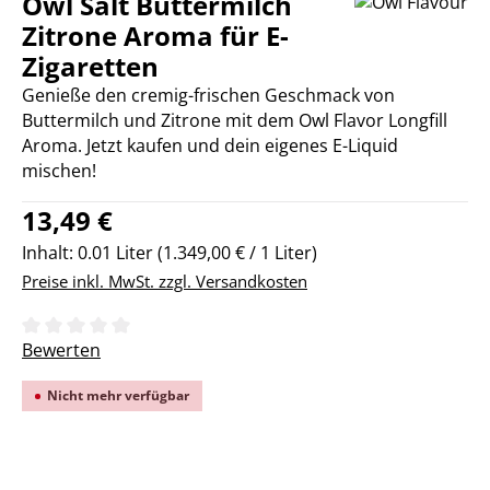
Owl Salt Buttermilch
Zitrone Aroma für E-
Zigaretten
Genieße den cremig-frischen Geschmack von
Buttermilch und Zitrone mit dem Owl Flavor Longfill
Aroma. Jetzt kaufen und dein eigenes E-Liquid
mischen!
Regulärer Preis:
13,49 €
Inhalt:
0.01 Liter
(1.349,00 € / 1 Liter)
Preise inkl. MwSt. zzgl. Versandkosten
Durchschnittliche Bewertung von 0 von 5 Sternen
Bewerten
Nicht mehr verfügbar