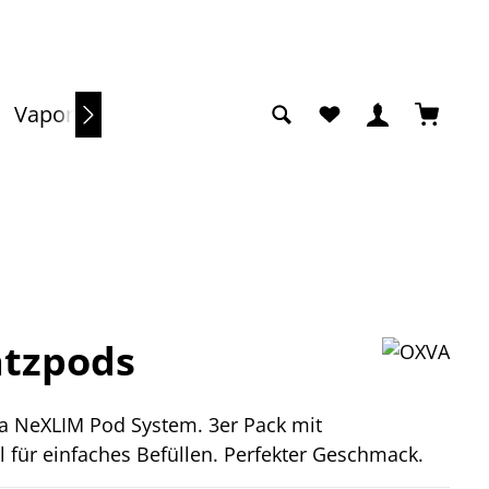
Du hast 0 Produkte a
Warenko
Vaporizer
Sale
atzpods
a NeXLIM Pod System. 3er Pack mit
 für einfaches Befüllen. Perfekter Geschmack.