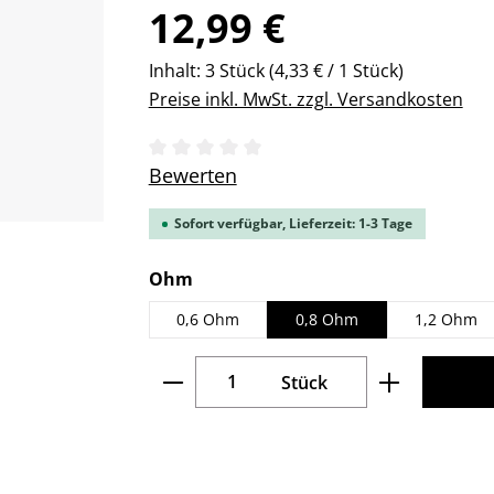
Regulärer Preis:
12,99 €
Inhalt:
3 Stück
(4,33 € / 1 Stück)
Preise inkl. MwSt. zzgl. Versandkosten
Durchschnittliche Bewertung von 0 v
Bewerten
Sofort verfügbar, Lieferzeit: 1-3 Tage
auswählen
Ohm
0,6 Ohm
0,8 Ohm
1,2 Ohm
Produkt Anzahl: Gib den gew
Stück