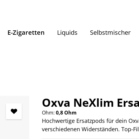
E-Zigaretten
Liquids
Selbstmischer
E-Zigaretten
Pods / Coils
Oxva NeXlim Ers
Ohm:
0,8 Ohm
Hochwertige Ersatzpods für dein Oxv
verschiedenen Widerständen. Top-Fill