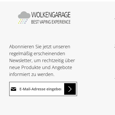
Abonnieren Sie jetzt unseren
regelmäßig erscheinenden
Newsletter, um rechtzeitig über
neue Produkte und Angebote
informiert zu werden.
E-Mail-Adresse*
ing...
Datenschutz
Die mit einem Stern (*)
Ich habe die
markierten Felder sind