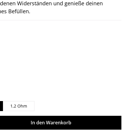
edenen Widerständen und genieße deinen
hes Befüllen.
on 5 Sternen
1,2 Ohm
ünschten Wert ein oder benutze die Sch
In den Warenkorb