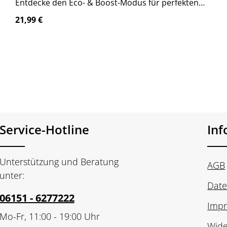
Entdecke den Eco- & Boost-Modus für perfekten
Geschmack. Jetzt bestellen!
Regulärer Preis:
21,99 €
Service-Hotline
In
Unterstützung und Beratung
AGB
unter:
Date
06151 - 6277222
Imp
Mo-Fr, 11:00 - 19:00 Uhr
Wide