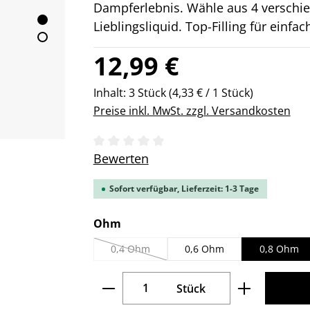
Dampferlebnis. Wähle aus 4 verschi
Lieblingsliquid. Top-Filling für einfac
Regulärer Preis:
12,99 €
Inhalt:
3 Stück
(4,33 € / 1 Stück)
Preise inkl. MwSt. zzgl. Versandkosten
Durchschnittliche Bewertung von 0 v
Bewerten
Sofort verfügbar, Lieferzeit: 1-3 Tage
auswählen
Ohm
0,4 Ohm
0,6 Ohm
0,8 Ohm
(Diese Option ist zurzeit nicht verfügbar.)
Produkt Anzahl: Gib den gew
Stück