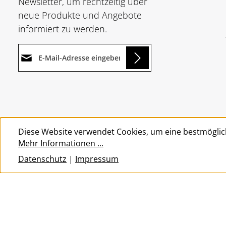
Newsletter, um rechtzeitig über
neue Produkte und Angebote
informiert zu werden.
E-Mail-Adresse*
ding...
Datenschutz
Die mit einem Stern (*)
Ich habe die
markierten Felder sind
Um weiterzugehen, geben Sie
Datenschutzbestimmungen
Pflichtfelder.
die oben abgebildeten Zeichen
zur Kenntnis genommen und
Diese Website verwendet Cookies, um eine bestmöglic
ein
*
die
AGB
gelesen und bin mit
Mehr Informationen ...
ihnen einverstanden.
*
Datenschutz
|
Impressum
© 2026 Wolkengarage - with
by
Zenit Design