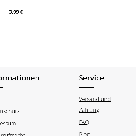
Regulärer Preis:
3,99 €
formationen
Service
Versand und
Zahlung
nschutz
FAQ
ressum
Blog
rrufsrecht