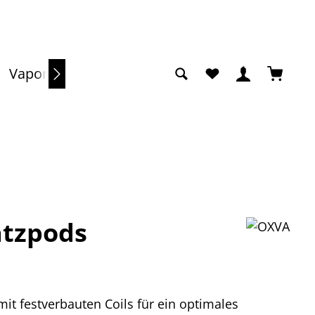
Du hast 0 Produkte a
Warenko
Vaporizer
Sale
atzpods
it festverbauten Coils für ein optimales