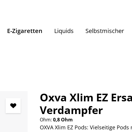
E-Zigaretten
Liquids
Selbstmischer
E-Zigaretten
Pods / Coils
Oxva Xlim EZ Ers
Verdampfer
Ohm:
0,8 Ohm
OXVA Xlim EZ Pods: Vielseitige Pods m