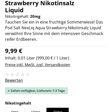
Strawberry Nikotinsalz
Liquid
Nikotingehalt:
20mg
Tauchen Sie ein in eine fruchtige Sommerwiese! Das
Pod Salt NexLiq Aqua Strawberry Nikotinsalz Liquid
verwöhnt Ihre Sinne mit dem intensiven Geschmack
reifer Erdbeeren.
Regulärer Preis:
9,99 €
Inhalt:
0.01 Liter
(999,00 € / 1 Liter)
Preise inkl. MwSt. zzgl. Versandkosten
Durchschnittliche Bewertung von 0 von 5 Sternen
Bewerten
Sofort verfügbar, Lieferzeit: 1-3 Tage
auswählen
Nikotingehalt
0mg
10mg
20mg