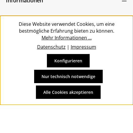
Informationen
bin mit ihnen einverstanden.
*
Service
Diese Website verwendet Cookies, um eine
bestmögliche Erfahrung bieten zu können.
Mehr Informationen ...
Datenschutz
|
Impressum
Konfigurieren
Vertrag widerrufen
Alle Preise inkl. gesetzl. Mehrwertsteuer zzgl.
Versandkosten
Nur technisch notwendige
und ggf. Nachnahmegebühren, wenn nicht anders
angegeben.
Alle Cookies akzeptieren
© 2026 Wolkengarage - with
by
Zenit Design