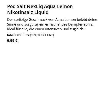
Pod Salt NexLiq Aqua Lemon
Nikotinsalz Liquid
Der spritzige Geschmack von Aqua Lemon belebt deine
Sinne und sorgt für ein erfrischendes Dampferlebnis.
Ideal für alle, die einen intensiven und zugleich
ausgewogenen Geschmack bevorzugen.
Inhalt:
0.01 Liter
(999,00 € / 1 Liter)
Regulärer Preis:
9,99 €