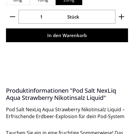
Produkt Anzahl: Gib den gewünschten Wert ein ode
Stück
In den Warenkorb
Produktinformationen "Pod Salt NexLiq
Aqua Strawberry Nikotinsalz Liquid"
Pod Salt NexLiq Aqua Strawberry Nikotinsalz Liquid –
Erfrischende Erdbeer-Explosion für dein Pod-System
Tauchen Sie ein in eine fruchtige Sommerwiese! Das