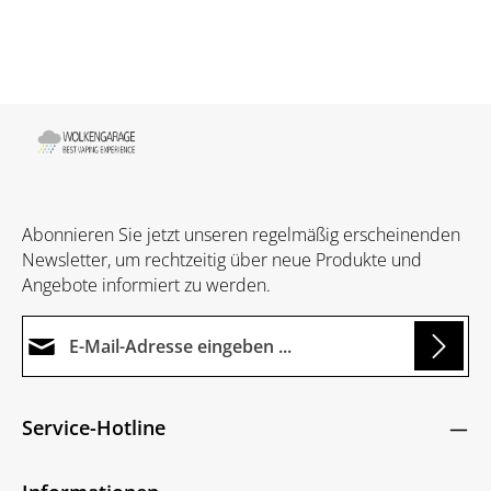
Abonnieren Sie jetzt unseren regelmäßig erscheinenden
Newsletter, um rechtzeitig über neue Produkte und
Angebote informiert zu werden.
E-Mail-Adresse*
oading...
Datenschutz
Die mit einem Stern (*) markierten Felder sind
Service-Hotline
Ich habe die
Datenschutzbestimmungen
zur
Pflichtfelder.
Um weiterzugehen, geben Sie die oben abgebildeten
Kenntnis genommen und die
AGB
gelesen und
Zeichen ein
*