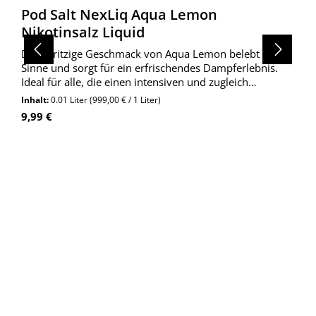
Pod Salt NexLiq Aqua Lemon
Nikotinsalz Liquid
Der spritzige Geschmack von Aqua Lemon belebt deine
Sinne und sorgt für ein erfrischendes Dampferlebnis.
Ideal für alle, die einen intensiven und zugleich
ausgewogenen Geschmack bevorzugen.
Inhalt:
0.01 Liter
(999,00 € / 1 Liter)
Regulärer Preis:
9,99 €