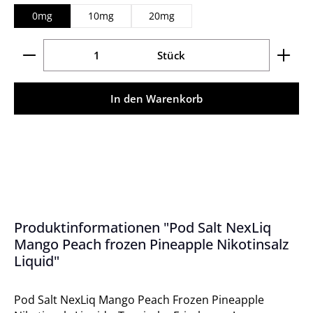
0mg
10mg
20mg
Produkt Anzahl: Gib den gewünschten Wert ein ode
Stück
In den Warenkorb
Produktinformationen "Pod Salt NexLiq
Mango Peach frozen Pineapple Nikotinsalz
Liquid"
Pod Salt NexLiq Mango Peach Frozen Pineapple