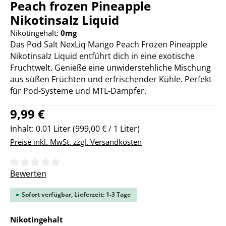
Peach frozen Pineapple
Nikotinsalz Liquid
Nikotingehalt:
0mg
Das Pod Salt NexLiq Mango Peach Frozen Pineapple
Nikotinsalz Liquid entführt dich in eine exotische
Fruchtwelt. Genieße eine unwiderstehliche Mischung
aus süßen Früchten und erfrischender Kühle. Perfekt
für Pod-Systeme und MTL-Dampfer.
Regulärer Preis:
9,99 €
Inhalt:
0.01 Liter
(999,00 € / 1 Liter)
Preise inkl. MwSt. zzgl. Versandkosten
Durchschnittliche Bewertung von 0 von 5 Sternen
Bewerten
Sofort verfügbar, Lieferzeit: 1-3 Tage
auswählen
Nikotingehalt