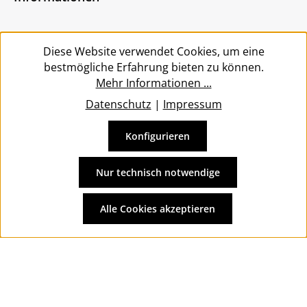
bin mit ihnen einverstanden.
*
Service
Diese Website verwendet Cookies, um eine
bestmögliche Erfahrung bieten zu können.
Mehr Informationen ...
Datenschutz
|
Impressum
Konfigurieren
Vertrag widerrufen
Alle Preise inkl. gesetzl. Mehrwertsteuer zzgl.
Versandkosten
Nur technisch notwendige
und ggf. Nachnahmegebühren, wenn nicht anders
angegeben.
Alle Cookies akzeptieren
© 2026 Wolkengarage - with
by
Zenit Design