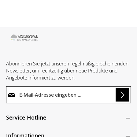
Abonnieren Sie jetzt unseren regelmäßig erscheinenden
Newsletter, um rechtzeitig über neue Produkte und
Angebote informiert zu werden.
E-Mail-Adresse*
Loading...
Datenschutz
Die mit einem Stern (*) markierten Felder sind
Service-Hotline
Ich habe die
Datenschutzbestimmungen
zur
Pflichtfelder.
Um weiterzugehen, geben Sie die oben abgebildeten
Kenntnis genommen und die
AGB
gelesen und
Zeichen ein
*
Informationen