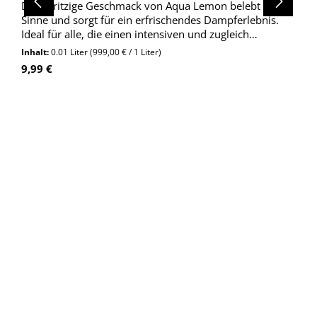
Der spritzige Geschmack von Aqua Lemon belebt deine
Sinne und sorgt für ein erfrischendes Dampferlebnis.
Ideal für alle, die einen intensiven und zugleich
ausgewogenen Geschmack bevorzugen.
Inhalt:
0.01 Liter
(999,00 € / 1 Liter)
Regulärer Preis:
9,99 €