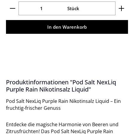
Produkt Anzahl: Gib den gewünschten Wert ein ode
Stück
In den Warenkorb
Produktinformationen "Pod Salt NexLiq
Purple Rain Nikotinsalz Liquid"
Pod Salt NexLiq Purple Rain Nikotinsalz Liquid – Ein
fruchtig-frischer Genuss
Entdecke die magische Harmonie von Beeren und
Zitrusfrüchten! Das Pod Salt NexLiq Purple Rain