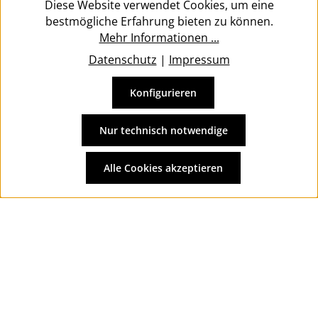
Diese Website verwendet Cookies, um eine
bestmögliche Erfahrung bieten zu können.
Mehr Informationen ...
Datenschutz
|
Impressum
Konfigurieren
Vertrag widerrufen
Alle Preise inkl. gesetzl. Mehrwertsteuer zzgl.
Versandkosten
Nur technisch notwendige
und ggf. Nachnahmegebühren, wenn nicht anders
angegeben.
Alle Cookies akzeptieren
© 2026 Wolkengarage - with
by
Zenit Design