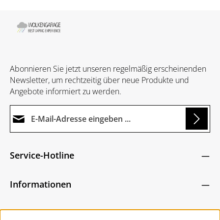
Abonnieren Sie jetzt unseren regelmäßig erscheinenden
Newsletter, um rechtzeitig über neue Produkte und
Angebote informiert zu werden.
E-Mail-Adresse*
Loading...
Datenschutz
Die mit einem Stern (*) markierten Felder sind
Service-Hotline
Ich habe die
Datenschutzbestimmungen
zur
Pflichtfelder.
Um weiterzugehen, geben Sie die oben abgebildeten
Kenntnis genommen und die
AGB
gelesen und
Zeichen ein
*
Informationen
bin mit ihnen einverstanden.
*
Service