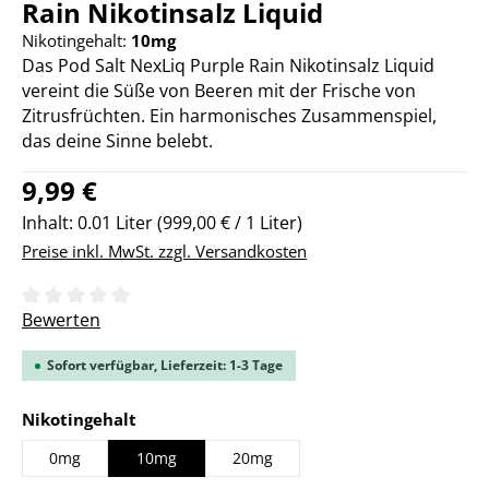
Rain Nikotinsalz Liquid
Nikotingehalt:
10mg
Das Pod Salt NexLiq Purple Rain Nikotinsalz Liquid
vereint die Süße von Beeren mit der Frische von
Zitrusfrüchten. Ein harmonisches Zusammenspiel,
das deine Sinne belebt.
Regulärer Preis:
9,99 €
Inhalt:
0.01 Liter
(999,00 € / 1 Liter)
Preise inkl. MwSt. zzgl. Versandkosten
Durchschnittliche Bewertung von 0 von 5 Sternen
Bewerten
Sofort verfügbar, Lieferzeit: 1-3 Tage
auswählen
Nikotingehalt
0mg
10mg
20mg