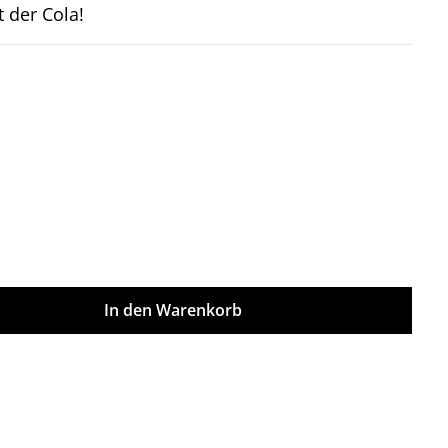
t der Cola!
on 5 Sternen
ünschten Wert ein oder benutze die Sch
In den Warenkorb