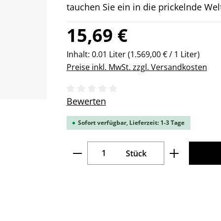
tauchen Sie ein in die prickelnde Wel
Regulärer Preis:
15,69 €
Inhalt:
0.01 Liter
(1.569,00 € / 1 Liter)
Preise inkl. MwSt. zzgl. Versandkosten
Durchschnittliche Bewertung von 0 v
Bewerten
Sofort verfügbar, Lieferzeit: 1-3 Tage
Produkt Anzahl: Gib den gew
Stück