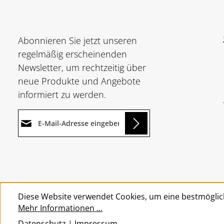
Abonnieren Sie jetzt unseren
regelmäßig erscheinenden
Newsletter, um rechtzeitig über
neue Produkte und Angebote
informiert zu werden.
E-Mail-Adresse*
ing...
Datenschutz
Die mit einem Stern (*)
Ich habe die
markierten Felder sind
Um weiterzugehen, geben Sie
Datenschutzbestimmungen
Pflichtfelder.
die oben abgebildeten Zeichen
zur Kenntnis genommen und
Diese Website verwendet Cookies, um eine bestmöglic
ein
*
die
AGB
gelesen und bin mit
Mehr Informationen ...
ihnen einverstanden.
*
Datenschutz
|
Impressum