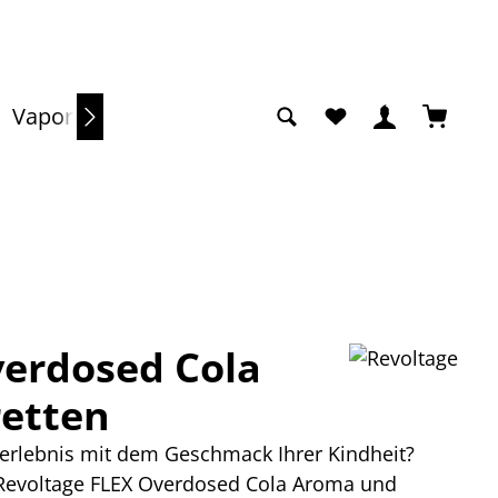
Du hast 0 Produkte a
Warenko
Vaporizer
Sale
verdosed Cola
retten
ferlebnis mit dem Geschmack Ihrer Kindheit?
 Revoltage FLEX Overdosed Cola Aroma und