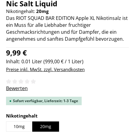
Nic Salt Liquid
Nikotingehalt:
20mg
Das RIOT SQUAD BAR EDITION Apple XL Nikotinsalz ist
ein Muss für alle Liebhaber fruchtiger
Geschmacksrichtungen und für Dampfer, die ein
angenehmes und sanftes Dampfgefühl bevorzugen.
Regulärer Preis:
9,99 €
Inhalt:
0.01 Liter
(999,00 € / 1 Liter)
Preise inkl. MwSt. zzgl. Versandkosten
Durchschnittliche Bewertung von 0 von 5 Sternen
Bewerten
Sofort verfügbar, Lieferzeit: 1-3 Tage
auswählen
Nikotingehalt
10mg
20mg