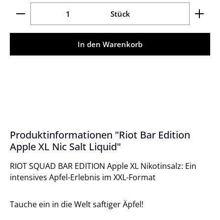
Produkt Anzahl: Gib den gewünschten Wert ein ode
Stück
In den Warenkorb
Produktinformationen "Riot Bar Edition
Apple XL Nic Salt Liquid"
RIOT SQUAD BAR EDITION Apple XL Nikotinsalz: Ein
intensives Apfel-Erlebnis im XXL-Format
Tauche ein in die Welt saftiger Äpfel!