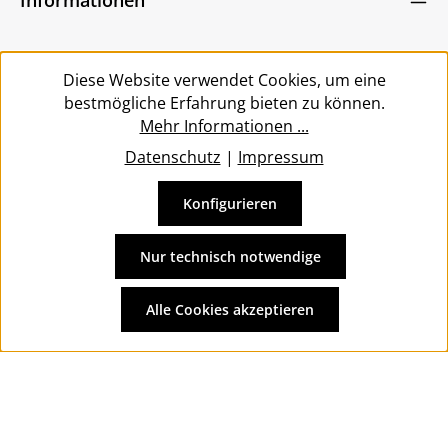
bin mit ihnen einverstanden.
*
Service
Diese Website verwendet Cookies, um eine
bestmögliche Erfahrung bieten zu können.
Mehr Informationen ...
Datenschutz
|
Impressum
Konfigurieren
Vertrag widerrufen
Alle Preise inkl. gesetzl. Mehrwertsteuer zzgl.
Versandkosten
Nur technisch notwendige
und ggf. Nachnahmegebühren, wenn nicht anders
angegeben.
Alle Cookies akzeptieren
© 2026 Wolkengarage - with
by
Zenit Design