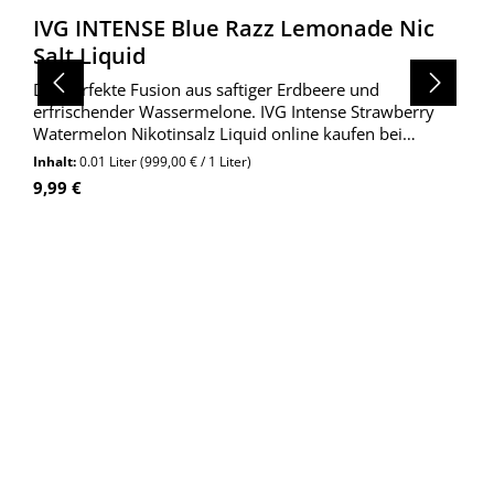
IVG INTENSE Blue Razz Lemonade Nic
Salt Liquid
Die perfekte Fusion aus saftiger Erdbeere und
erfrischender Wassermelone. IVG Intense Strawberry
Watermelon Nikotinsalz Liquid online kaufen bei
Wolkengarage!
Inhalt:
0.01 Liter
(999,00 € / 1 Liter)
Regulärer Preis:
9,99 €