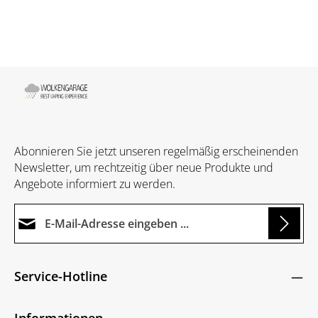
Abonnieren Sie jetzt unseren regelmäßig erscheinenden
Newsletter, um rechtzeitig über neue Produkte und
Angebote informiert zu werden.
E-Mail-Adresse*
ing...
Datenschutz
Die mit einem Stern (*) markierten Felder sind
Service-Hotline
Ich habe die
Datenschutzbestimmungen
zur
Pflichtfelder.
Um weiterzugehen, geben Sie die oben abgebildeten
Kenntnis genommen und die
AGB
gelesen und
Zeichen ein
*
Informationen