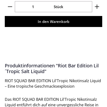
Produkt Anzahl: Gib den gewünschten Wert ein ode
Stück
In den Warenkorb
Produktinformationen "Riot Bar Edition Lil
´Tropic Salt Liquid"
RIOT SQUAD BAR EDITION Lil'Tropic Nikotinsalz Liquid
– Eine tropische Geschmacksexplosion
Das RIOT SQUAD BAR EDITION Lil'Tropic Nikotinsalz
Liquid entführt dich auf eine unvergessliche Reise in