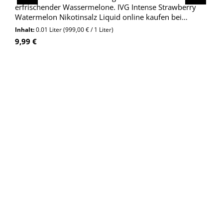
erfrischender Wassermelone. IVG Intense Strawberry
Watermelon Nikotinsalz Liquid online kaufen bei
Wolkengarage!
Inhalt:
0.01 Liter
(999,00 € / 1 Liter)
Regulärer Preis:
9,99 €