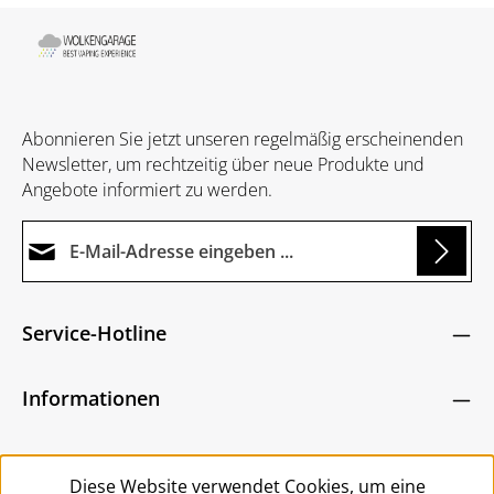
Abonnieren Sie jetzt unseren regelmäßig erscheinenden
Newsletter, um rechtzeitig über neue Produkte und
Angebote informiert zu werden.
E-Mail-Adresse*
Loading...
Datenschutz
Die mit einem Stern (*) markierten Felder sind
Service-Hotline
Ich habe die
Datenschutzbestimmungen
zur
Pflichtfelder.
Um weiterzugehen, geben Sie die oben abgebildeten
Kenntnis genommen und die
AGB
gelesen und
Zeichen ein
*
Informationen
bin mit ihnen einverstanden.
*
Service
Diese Website verwendet Cookies, um eine