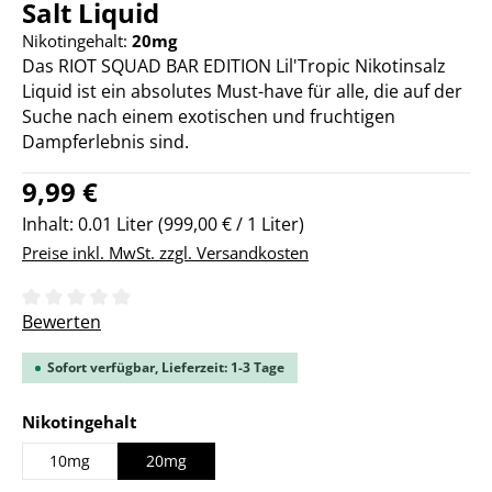
Salt Liquid
Nikotingehalt:
20mg
Das RIOT SQUAD BAR EDITION Lil'Tropic Nikotinsalz
Liquid ist ein absolutes Must-have für alle, die auf der
Suche nach einem exotischen und fruchtigen
Dampferlebnis sind.
Regulärer Preis:
9,99 €
Inhalt:
0.01 Liter
(999,00 € / 1 Liter)
Preise inkl. MwSt. zzgl. Versandkosten
Durchschnittliche Bewertung von 0 von 5 Sternen
Bewerten
Sofort verfügbar, Lieferzeit: 1-3 Tage
auswählen
Nikotingehalt
10mg
20mg