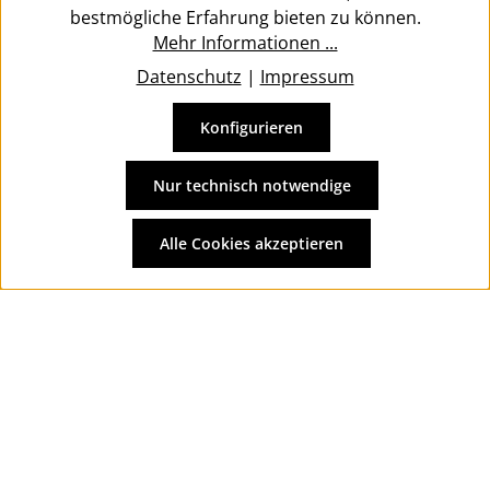
bestmögliche Erfahrung bieten zu können.
Mehr Informationen ...
Datenschutz
|
Impressum
Konfigurieren
Vertrag widerrufen
Alle Preise inkl. gesetzl. Mehrwertsteuer zzgl.
Versandkosten
Nur technisch notwendige
und ggf. Nachnahmegebühren, wenn nicht anders
angegeben.
Alle Cookies akzeptieren
© 2026 Wolkengarage - with
by
Zenit Design