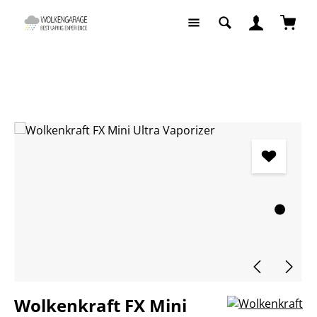
Zum Hauptinhalt springen
Waren
Vaporizer
Vaporizer Kräuterverdampfer
Bildergalerie überspringen
Wolkenkraft FX Mini