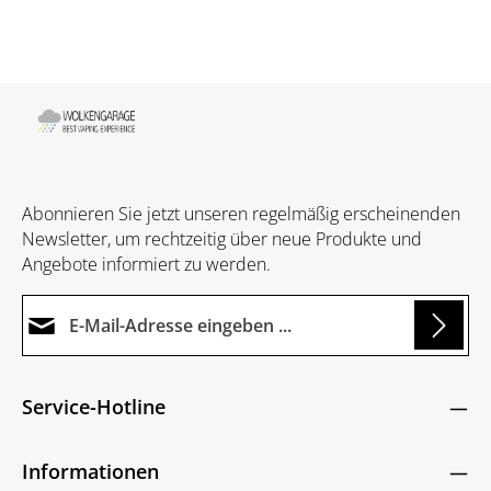
Abonnieren Sie jetzt unseren regelmäßig erscheinenden
Newsletter, um rechtzeitig über neue Produkte und
Angebote informiert zu werden.
E-Mail-Adresse*
Loading...
Datenschutz
Die mit einem Stern (*) markierten Felder sind
Service-Hotline
Ich habe die
Datenschutzbestimmungen
zur
Pflichtfelder.
Um weiterzugehen, geben Sie die oben abgebildeten
Kenntnis genommen und die
AGB
gelesen und
Zeichen ein
*
Informationen
bin mit ihnen einverstanden.
*