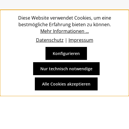
Service
Diese Website verwendet Cookies, um eine
bestmögliche Erfahrung bieten zu können.
Mehr Informationen ...
Datenschutz
|
Impressum
Konfigurieren
Vertrag widerrufen
Alle Preise inkl. gesetzl. Mehrwertsteuer zzgl.
Versandkosten
Nur technisch notwendige
und ggf. Nachnahmegebühren, wenn nicht anders
angegeben.
Alle Cookies akzeptieren
© 2026 Wolkengarage - with
by
Zenit Design