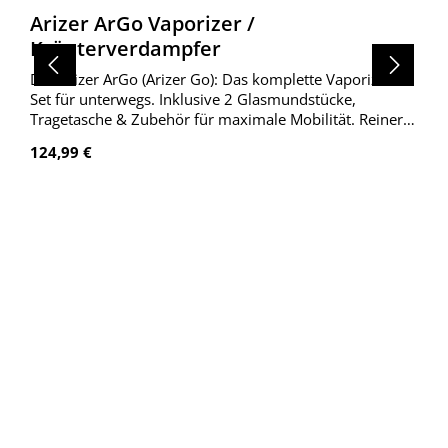
Arizer ArGo Vaporizer /
Kräuterverdampfer
Der Arizer ArGo (Arizer Go): Das komplette Vaporizer-
Set für unterwegs. Inklusive 2 Glasmundstücke,
Tragetasche & Zubehör für maximale Mobilität. Reiner
Geschmack und Diskretion von Arizer.
Regulärer Preis:
124,99 €