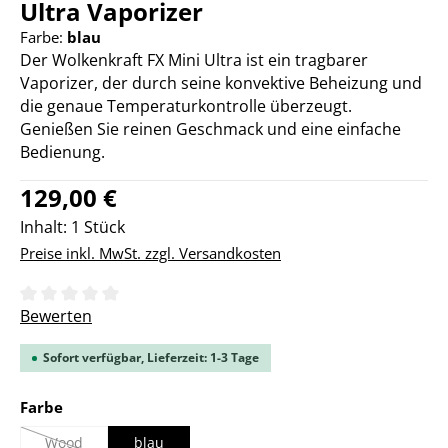
Ultra Vaporizer
Farbe:
blau
Der Wolkenkraft FX Mini Ultra ist ein tragbarer
Vaporizer, der durch seine konvektive Beheizung und
die genaue Temperaturkontrolle überzeugt.
Genießen Sie reinen Geschmack und eine einfache
Bedienung.
Regulärer Preis:
129,00 €
Inhalt:
1 Stück
Preise inkl. MwSt. zzgl. Versandkosten
Durchschnittliche Bewertung von 0 von 5 Sternen
Bewerten
Sofort verfügbar, Lieferzeit: 1-3 Tage
auswählen
Farbe
Wood
blau