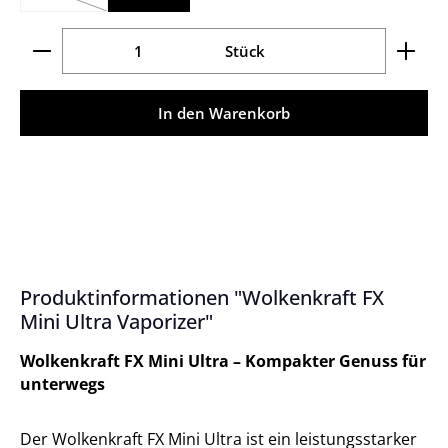
(Diese Option ist zurzeit nicht verfügbar.)
Produkt Anzahl: Gib den gewünschten Wert ein ode
Stück
In den Warenkorb
Produktinformationen "Wolkenkraft FX
Mini Ultra Vaporizer"
Wolkenkraft FX Mini Ultra – Kompakter Genuss für
unterwegs
Der Wolkenkraft FX Mini Ultra ist ein leistungsstarker