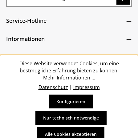
g...
Datenschutz
Die mit einem Stern (*) markierten Felder sind
Service-Hotline
Ich habe die
Datenschutzbestimmungen
zur
Pflichtfelder.
Um weiterzugehen, geben Sie die oben abgebildeten
Kenntnis genommen und die
AGB
gelesen und
Zeichen ein
*
Informationen
bin mit ihnen einverstanden.
*
Service
Diese Website verwendet Cookies, um eine
bestmögliche Erfahrung bieten zu können.
Mehr Informationen ...
Datenschutz
|
Impressum
Konfigurieren
Vertrag widerrufen
Alle Preise inkl. gesetzl. Mehrwertsteuer zzgl.
Versandkosten
Nur technisch notwendige
und ggf. Nachnahmegebühren, wenn nicht anders
angegeben.
Alle Cookies akzeptieren