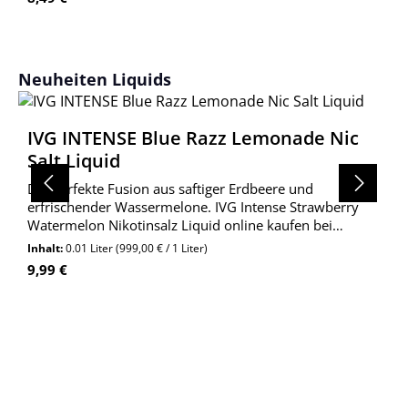
Produktgalerie überspringen
Neuheiten Liquids
IVG INTENSE Blue Razz Lemonade Nic
Salt Liquid
Die perfekte Fusion aus saftiger Erdbeere und
erfrischender Wassermelone. IVG Intense Strawberry
Watermelon Nikotinsalz Liquid online kaufen bei
Wolkengarage!
Inhalt:
0.01 Liter
(999,00 € / 1 Liter)
Regulärer Preis:
9,99 €