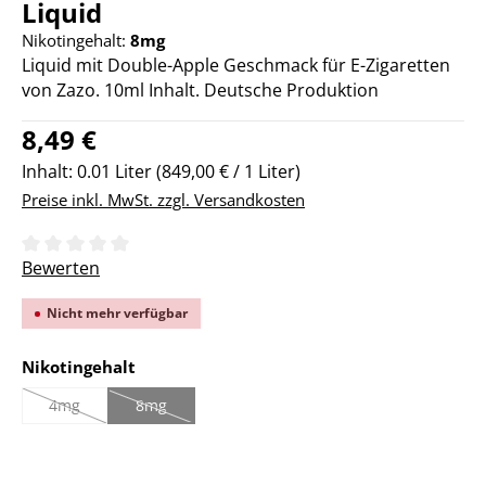
Liquid
Nikotingehalt:
8mg
Liquid mit Double-Apple Geschmack für E-Zigaretten
von Zazo. 10ml Inhalt. Deutsche Produktion
Regulärer Preis:
8,49 €
Inhalt:
0.01 Liter
(849,00 € / 1 Liter)
Preise inkl. MwSt. zzgl. Versandkosten
Durchschnittliche Bewertung von 0 von 5 Sternen
Bewerten
Nicht mehr verfügbar
auswählen
Nikotingehalt
4mg
8mg
(Diese Option ist zurzeit nicht verfügbar.)
(Diese Option ist zurzeit nicht verfügbar.)