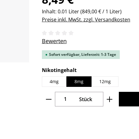
Inhalt:
0.01 Liter
(849,00 € / 1 Liter)
Preise inkl. MwSt. zzgl. Versandkosten
Durchschnittliche Bewertung von 0 v
Bewerten
Sofort verfügbar, Lieferzeit: 1-3 Tage
auswählen
Nikotingehalt
4mg
8mg
12mg
Produkt Anzahl: Gib den gew
Stück