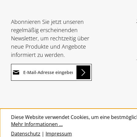
Abonnieren Sie jetzt unseren
regelmäßig erscheinenden
Newsletter, um rechtzeitig über
neue Produkte und Angebote
informiert zu werden.
E-Mail-Adresse*
ing...
Datenschutz
Die mit einem Stern (*)
Ich habe die
markierten Felder sind
Um weiterzugehen, geben Sie
Datenschutzbestimmungen
Pflichtfelder.
die oben abgebildeten Zeichen
zur Kenntnis genommen und
Diese Website verwendet Cookies, um eine bestmöglic
ein
*
die
AGB
gelesen und bin mit
Mehr Informationen ...
ihnen einverstanden.
*
Datenschutz
|
Impressum
© 2026 Wolkengarage - with
by
Zenit Design