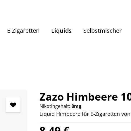
E-Zigaretten
Liquids
Selbstmischer
Liquids
Liquids nach Geschmack
Fruchtige Liquids
Zazo Himbeere 10
Nikotingehalt:
8mg
Liquid Himbeere für E-Zigaretten von
Regulärer Preis:
8,49 €