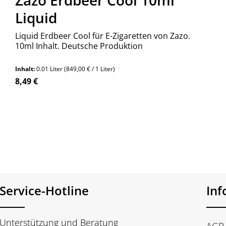
Zazo Erdbeer Cool 10ml
Liquid
Liquid Erdbeer Cool für E-Zigaretten von Zazo.
10ml Inhalt. Deutsche Produktion
Inhalt:
0.01 Liter
(849,00 € / 1 Liter)
Regulärer Preis:
8,49 €
n Wert ein oder benutze die Schaltfläch
Service-Hotline
In
Unterstützung und Beratung