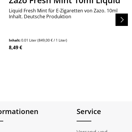
Zazo Fresh Mint 10ml Liquid
Liquid Fresh Mint für E-Zigaretten von Zazo. 10ml
Inhalt. Deutsche Produktion
Inhalt:
0.01 Liter
(849,00 € / 1 Liter)
Regulärer Preis:
8,49 €
en um die Anzahl zu erhöhen oder zu re
formationen
Service