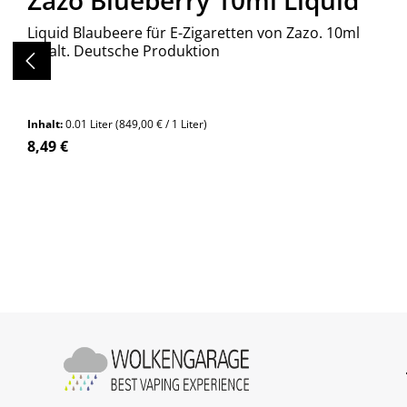
Zazo Blueberry 10ml Liquid
Liquid Blaubeere für E-Zigaretten von Zazo. 10ml
Inhalt. Deutsche Produktion
Inhalt:
0.01 Liter
(849,00 € / 1 Liter)
Regulärer Preis:
8,49 €
Produkt Anzahl: Gib den gewünschte
Stück