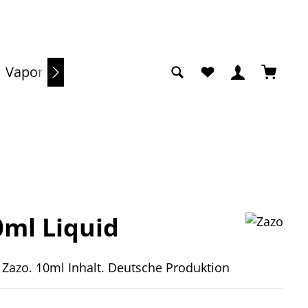
Du hast 0 Produkte a
Warenko
Vaporizer
Sale
ml Liquid
 Zazo. 10ml Inhalt. Deutsche Produktion