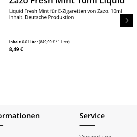
Zazo Fresh Mint 10ml Liquid
Liquid Fresh Mint für E-Zigaretten von Zazo. 10ml
Inhalt. Deutsche Produktion
Inhalt:
0.01 Liter
(849,00 € / 1 Liter)
Regulärer Preis:
8,49 €
en um die Anzahl zu erhöhen oder zu re
formationen
Service