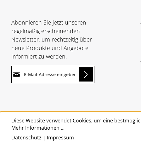
Abonnieren Sie jetzt unseren
regelmäßig erscheinenden
Newsletter, um rechtzeitig über
neue Produkte und Angebote
informiert zu werden.
E-Mail-Adresse*
ing...
Datenschutz
Die mit einem Stern (*)
Ich habe die
markierten Felder sind
Um weiterzugehen, geben Sie
Datenschutzbestimmungen
Pflichtfelder.
die oben abgebildeten Zeichen
zur Kenntnis genommen und
Diese Website verwendet Cookies, um eine bestmöglic
ein
*
die
AGB
gelesen und bin mit
Mehr Informationen ...
ihnen einverstanden.
*
Datenschutz
|
Impressum
© 2026 Wolkengarage - with
by
Zenit Design