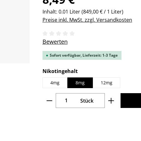
Inhalt:
0.01 Liter
(849,00 € / 1 Liter)
Preise inkl. MwSt. zzgl. Versandkosten
Durchschnittliche Bewertung von 0 v
Bewerten
Sofort verfügbar, Lieferzeit: 1-3 Tage
auswählen
Nikotingehalt
4mg
8mg
12mg
Produkt Anzahl: Gib den gew
Stück