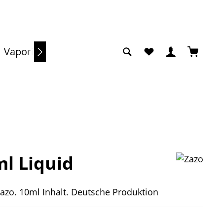
Du hast 0 Produkte a
Warenko
Vaporizer
Sale
l Liquid
Zazo. 10ml Inhalt. Deutsche Produktion