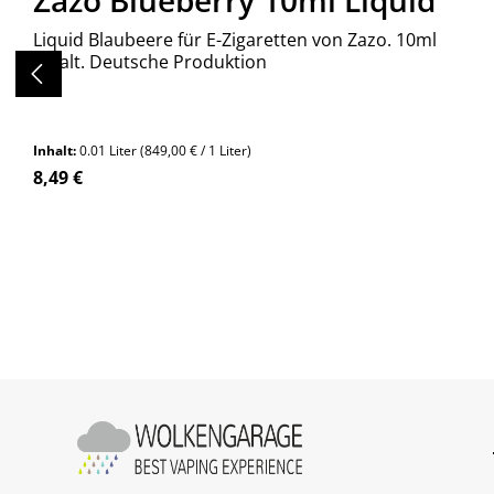
Zazo Blueberry 10ml Liquid
Liquid Blaubeere für E-Zigaretten von Zazo. 10ml
Inhalt. Deutsche Produktion
Inhalt:
0.01 Liter
(849,00 € / 1 Liter)
Regulärer Preis:
8,49 €
Produkt Anzahl: Gib den gewünschte
Stück