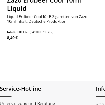
Zazo Erdbeer Cool 10ml
Liquid
Liquid Erdbeer Cool für E-Zigaretten von Zazo.
10ml Inhalt. Deutsche Produktion
Inhalt:
0.01 Liter
(849,00 € / 1 Liter)
Regulärer Preis:
8,49 €
n Wert ein oder benutze die Schaltfläch
Service-Hotline
In
Unterstützung und Beratung