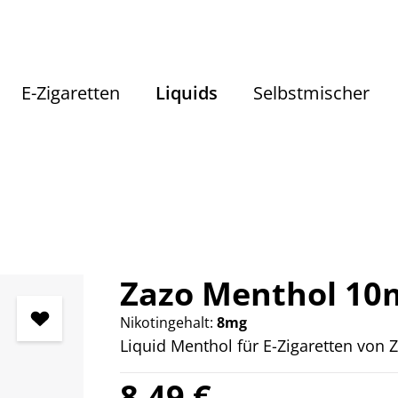
E-Zigaretten
Liquids
Selbstmischer
Liquids
Liquids nach Geschmack
Erfrischende Liquids
Zazo Menthol 10m
Nikotingehalt:
8mg
Liquid Menthol für E-Zigaretten von 
Regulärer Preis:
8,49 €