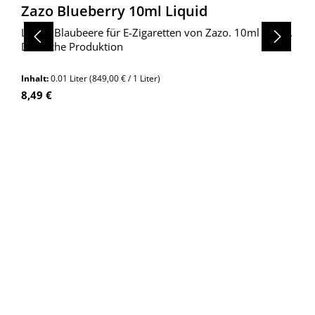
Zazo Blueberry 10ml Liquid
Liquid Blaubeere für E-Zigaretten von Zazo. 10ml Inhalt.
Deutsche Produktion
Inhalt:
0.01 Liter
(849,00 € / 1 Liter)
Regulärer Preis:
8,49 €