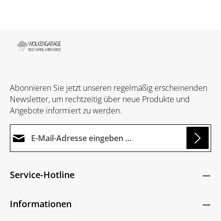
Abonnieren Sie jetzt unseren regelmäßig erscheinenden
Newsletter, um rechtzeitig über neue Produkte und
Angebote informiert zu werden.
E-Mail-Adresse*
g...
Datenschutz
Die mit einem Stern (*) markierten Felder sind
Service-Hotline
Ich habe die
Datenschutzbestimmungen
zur
Pflichtfelder.
Um weiterzugehen, geben Sie die oben abgebildeten
Kenntnis genommen und die
AGB
gelesen und
Zeichen ein
*
Informationen
bin mit ihnen einverstanden.
*