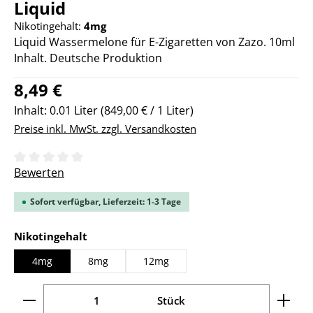
Liquid
Nikotingehalt:
4mg
Liquid Wassermelone für E-Zigaretten von Zazo. 10ml
Inhalt. Deutsche Produktion
Regulärer Preis:
8,49 €
Inhalt:
0.01 Liter
(849,00 € / 1 Liter)
Preise inkl. MwSt. zzgl. Versandkosten
Durchschnittliche Bewertung von 0 von 5 Sternen
Bewerten
Sofort verfügbar, Lieferzeit: 1-3 Tage
auswählen
Nikotingehalt
4mg
8mg
12mg
Produkt Anzahl: Gib den gewünschten Wert ein ode
Stück