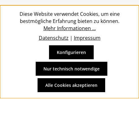
Service
Diese Website verwendet Cookies, um eine
bestmögliche Erfahrung bieten zu können.
Mehr Informationen ...
Datenschutz
|
Impressum
Konfigurieren
Vertrag widerrufen
Alle Preise inkl. gesetzl. Mehrwertsteuer zzgl.
Versandkosten
Nur technisch notwendige
und ggf. Nachnahmegebühren, wenn nicht anders
angegeben.
Alle Cookies akzeptieren
© 2026 Wolkengarage - with
by
Zenit Design