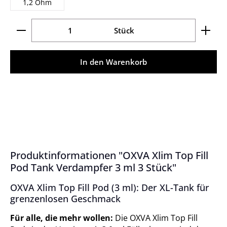
1,2 Ohm
Produkt Anzahl: Gib den gewünschten Wert ein ode
Stück
In den Warenkorb
Produktinformationen "OXVA Xlim Top Fill
Pod Tank Verdampfer 3 ml 3 Stück"
OXVA Xlim Top Fill Pod (3 ml): Der XL-Tank für
grenzenlosen Geschmack
Für alle, die mehr wollen:
Die OXVA Xlim Top Fill