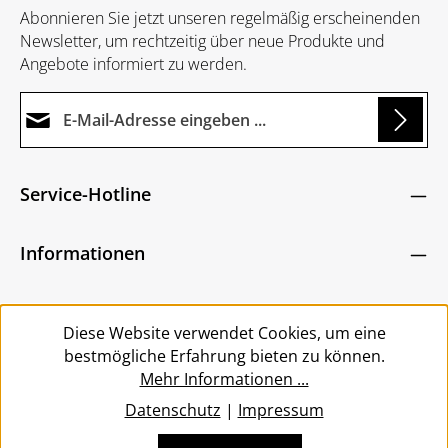
Abonnieren Sie jetzt unseren regelmäßig erscheinenden
Newsletter, um rechtzeitig über neue Produkte und
Angebote informiert zu werden.
E-Mail-Adresse*
Loading...
Datenschutz
Die mit einem Stern (*) markierten Felder sind
Service-Hotline
Ich habe die
Datenschutzbestimmungen
zur
Pflichtfelder.
Um weiterzugehen, geben Sie die oben abgebildeten
Kenntnis genommen und die
AGB
gelesen und
Zeichen ein
*
Informationen
bin mit ihnen einverstanden.
*
Service
Diese Website verwendet Cookies, um eine
bestmögliche Erfahrung bieten zu können.
Mehr Informationen ...
Datenschutz
|
Impressum