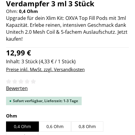
Verdampfer 3 ml 3 Stück
Ohm:
0,4 Ohm
Upgrade für dein Xlim Kit: OXVA Top Fill Pods mit 3ml
Kapazität. Erlebe reinen, intensiven Geschmack dank
Unitech 2.0 Mesh Coil & 5-fachem Auslaufschutz. Jetzt
kaufen!
Regulärer Preis:
12,99 €
Inhalt:
3 Stück
(4,33 € / 1 Stück)
Preise inkl. MwSt. zzgl. Versandkosten
Durchschnittliche Bewertung von 0 von 5 Sternen
Bewerten
Sofort verfügbar, Lieferzeit: 1-3 Tage
auswählen
Ohm
0,4 Ohm
0,6 Ohm
0,8 Ohm