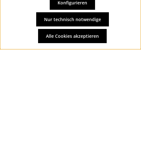
Konfigurieren
Vertrag widerrufen
Alle Preise inkl. gesetzl. Mehrwertsteuer zzgl.
Versandkosten
Nur technisch notwendige
und ggf. Nachnahmegebühren, wenn nicht anders
angegeben.
Alle Cookies akzeptieren
© 2026 Wolkengarage - with
by
Zenit Design