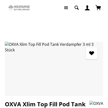
Zum Hauptinhalt springen
Waren
E-Zigaretten
Pods / Coils
Bildergalerie überspringen
OXVA Xlim Top Fill Pod Tank