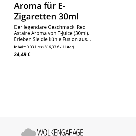
Aroma für E-
Zigaretten 30ml
Der legendäre Geschmack: Red
Astaire Aroma von T-Juice (30ml).
Erleben Sie die kühle Fusion aus
roten Beeren, dunklen Trauben,
Inhalt:
0.03 Liter
(816,33 € / 1 Liter)
Anis und Menthol. Jetzt probieren!
Regulärer Preis:
24,49 €