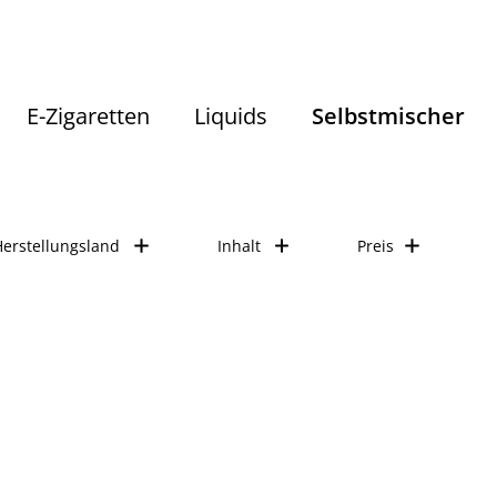
Selbstmischer
Aromen nach Hersteller
TJuice
E-Zigaretten
Liquids
Selbstmischer
Herstellungsland
Inhalt
Preis