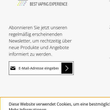
Abonnieren Sie jetzt unseren
regelmäßig erscheinenden
Newsletter, um rechtzeitig über
neue Produkte und Angebote
informiert zu werden.
E-Mail-Adresse*
Loading...
Datenschutz
Die mit einem Stern (*)
Ich habe die
markierten Felder sind
Um weiterzugehen, geben Sie
Datenschutzbestimmungen
Pflichtfelder.
die oben abgebildeten Zeichen
zur Kenntnis genommen und
Diese Website verwendet Cookies, um eine bestmöglic
ein
*
die
AGB
gelesen und bin mit
Mehr Informationen ...