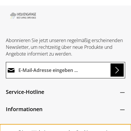
Abonnieren Sie jetzt unseren regelmäßig erscheinenden
Newsletter, um rechtzeitig über neue Produkte und
Angebote informiert zu werden.
E-Mail-Adresse*
Loading...
Datenschutz
Die mit einem Stern (*) markierten Felder sind
Service-Hotline
Ich habe die
Datenschutzbestimmungen
zur
Pflichtfelder.
Um weiterzugehen, geben Sie die oben abgebildeten
Kenntnis genommen und die
AGB
gelesen und
Zeichen ein
*
Informationen
bin mit ihnen einverstanden.
*
Service