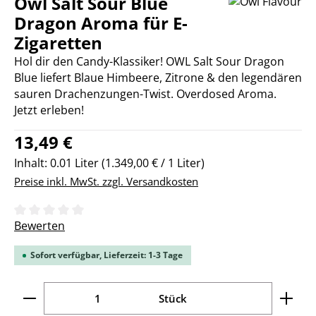
Owl Salt Sour Blue
Dragon Aroma für E-
Zigaretten
Hol dir den Candy-Klassiker! OWL Salt Sour Dragon
Blue liefert Blaue Himbeere, Zitrone & den legendären
sauren Drachenzungen-Twist. Overdosed Aroma.
Jetzt erleben!
Regulärer Preis:
13,49 €
Inhalt:
0.01 Liter
(1.349,00 € / 1 Liter)
Preise inkl. MwSt. zzgl. Versandkosten
Durchschnittliche Bewertung von 0 von 5 Sternen
Bewerten
Sofort verfügbar, Lieferzeit: 1-3 Tage
Produkt Anzahl: Gib den gewünschten Wert ein ode
Stück