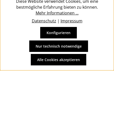
Diese Website verwendet Cookies, um eine
bestmögliche Erfahrung bieten zu können.
Mehr Informationen ...
Datenschutz
|
Impressum
Konfigurieren
Vertrag widerrufen
Alle Preise inkl. gesetzl. Mehrwertsteuer zzgl.
Versandkosten
Nur technisch notwendige
und ggf. Nachnahmegebühren, wenn nicht anders
angegeben.
Alle Cookies akzeptieren
© 2026 Wolkengarage - with
by
Zenit Design