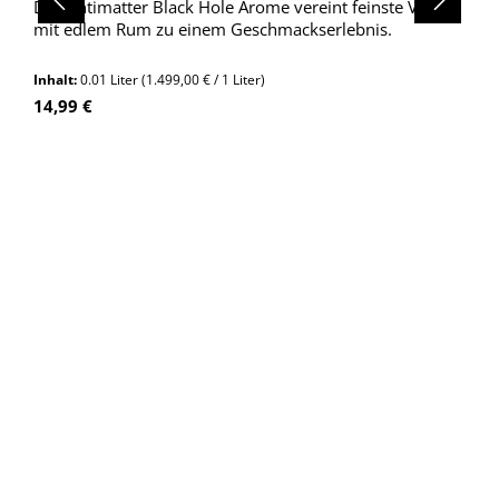
Das Antimatter Black Hole Arome vereint feinste Vanille
mit edlem Rum zu einem Geschmackserlebnis.
Inhalt:
0.01 Liter
(1.499,00 € / 1 Liter)
Regulärer Preis:
14,99 €