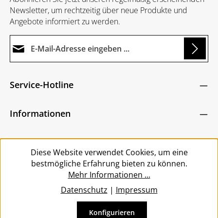
Newsletter, um rechtzeitig über neue Produkte und
Angebote informiert zu werden.
E-Mail-Adresse*
Loading...
Datenschutz
Die mit einem Stern (*) markierten Felder sind
Service-Hotline
Ich habe die
Datenschutzbestimmungen
zur
Pflichtfelder.
Um weiterzugehen, geben Sie die oben abgebildeten
Kenntnis genommen und die
AGB
gelesen und
Zeichen ein
*
Informationen
bin mit ihnen einverstanden.
*
Service
Diese Website verwendet Cookies, um eine
bestmögliche Erfahrung bieten zu können.
Mehr Informationen ...
Datenschutz
|
Impressum
Konfigurieren
Vertrag widerrufen