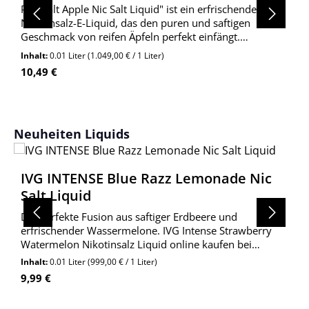
Pod Salt Apple Nic Salt Liquid" ist ein erfrischendes
Nikotinsalz-E-Liquid, das den puren und saftigen
Geschmack von reifen Äpfeln perfekt einfängt.
Entwickelt für die Verwendung in Pod-Systemen, bietet
Inhalt:
0.01 Liter
(1.049,00 € / 1 Liter)
dieses Liquid ein intensives Dampferlebnis.
Regulärer Preis:
10,49 €
Produktgalerie überspringen
Neuheiten Liquids
IVG INTENSE Blue Razz Lemonade Nic
Salt Liquid
Die perfekte Fusion aus saftiger Erdbeere und
erfrischender Wassermelone. IVG Intense Strawberry
Watermelon Nikotinsalz Liquid online kaufen bei
Wolkengarage!
Inhalt:
0.01 Liter
(999,00 € / 1 Liter)
Regulärer Preis:
9,99 €