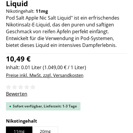
Liquid
Nikotingehalt:
11mg
Pod Salt Apple Nic Salt Liquid" ist ein erfrischendes
Nikotinsalz-E-Liquid, das den puren und saftigen
Geschmack von reifen Äpfeln perfekt einfängt.
Entwickelt für die Verwendung in Pod-Systemen,
bietet dieses Liquid ein intensives Dampferlebnis.
Regulärer Preis:
10,49 €
Inhalt:
0.01 Liter
(1.049,00 € / 1 Liter)
Preise inkl. MwSt. zzgl. Versandkosten
Durchschnittliche Bewertung von 0 von 5 Sternen
Bewerten
Sofort verfügbar, Lieferzeit: 1-3 Tage
auswählen
Nikotingehalt
11mg
20mg