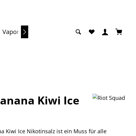
Du hast 0 Produkte a
Warenko
Vaporizer
Sale
Banana Kiwi Ice
iwi Ice Nikotinsalz ist ein Muss für alle