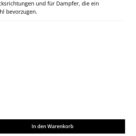
cksrichtungen und für Dampfer, die ein
l bevorzugen.
on 5 Sternen
rfügbar.)
ünschten Wert ein oder benutze die Sch
In den Warenkorb