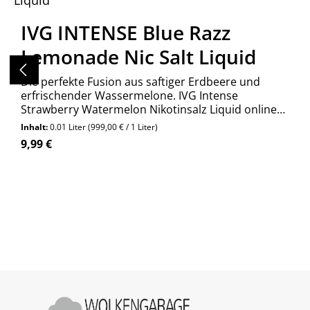
IVG INTENSE Blue Razz
Lemonade Nic Salt Liquid
Die perfekte Fusion aus saftiger Erdbeere und
erfrischender Wassermelone. IVG Intense
Strawberry Watermelon Nikotinsalz Liquid online
kaufen bei Wolkengarage!
Inhalt:
0.01 Liter
(999,00 € / 1 Liter)
Regulärer Preis:
9,99 €
Produkt Anzahl: Gib den gewünschte
Stück