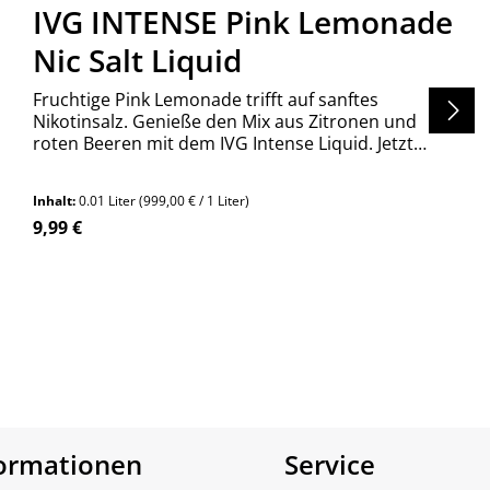
IVG INTENSE Pink Lemonade
Nic Salt Liquid
Fruchtige Pink Lemonade trifft auf sanftes
Nikotinsalz. Genieße den Mix aus Zitronen und
roten Beeren mit dem IVG Intense Liquid. Jetzt
entdecken!
Inhalt:
0.01 Liter
(999,00 € / 1 Liter)
Regulärer Preis:
9,99 €
en um die Anzahl zu erhöhen oder zu re
n Wert ein oder benutze die Schaltfläch
Produkt Anzahl: Gib den gewünschte
Stück
formationen
Service