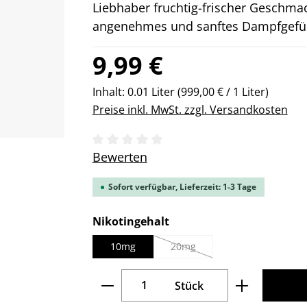
Liebhaber fruchtig-frischer Geschma
angenehmes und sanftes Dampfgefüh
Regulärer Preis:
9,99 €
Inhalt:
0.01 Liter
(999,00 € / 1 Liter)
Preise inkl. MwSt. zzgl. Versandkosten
Durchschnittliche Bewertung von 0 v
Bewerten
Sofort verfügbar, Lieferzeit: 1-3 Tage
auswählen
Nikotingehalt
10mg
20mg
(Diese Option ist zurzeit nicht ve
Produkt Anzahl: Gib den gew
Stück