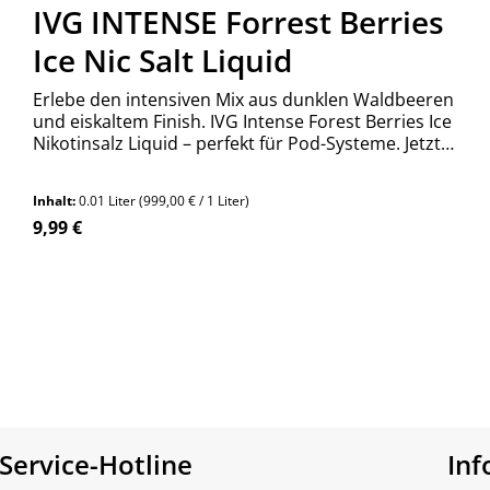
IVG INTENSE Forrest Berries
Ice Nic Salt Liquid
Erlebe den intensiven Mix aus dunklen Waldbeeren
und eiskaltem Finish. IVG Intense Forest Berries Ice
Nikotinsalz Liquid – perfekt für Pod-Systeme. Jetzt
bestellen!
Inhalt:
0.01 Liter
(999,00 € / 1 Liter)
Regulärer Preis:
9,99 €
n Wert ein oder benutze die Schaltfläch
Produkt Anzahl: Gib den gewünschte
Stück
Service-Hotline
In