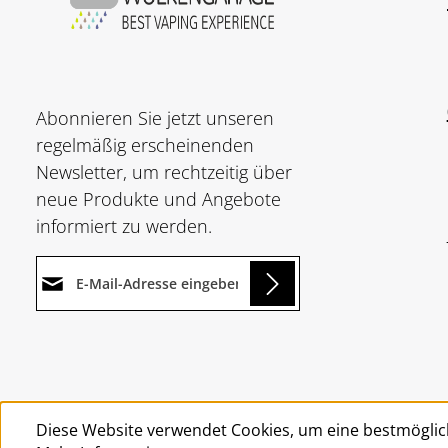
Abonnieren Sie jetzt unseren
regelmäßig erscheinenden
Newsletter, um rechtzeitig über
neue Produkte und Angebote
informiert zu werden.
E-Mail-Adresse*
ding...
Datenschutz
Die mit einem Stern (*)
Ich habe die
markierten Felder sind
Um weiterzugehen, geben Sie
Datenschutzbestimmungen
Pflichtfelder.
die oben abgebildeten Zeichen
zur Kenntnis genommen und
Diese Website verwendet Cookies, um eine bestmöglic
ein
*