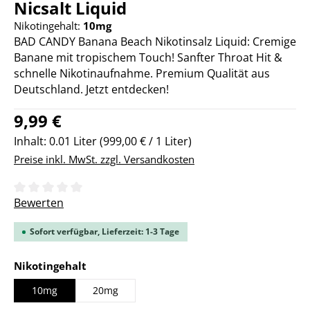
Nicsalt Liquid
Nikotingehalt:
10mg
BAD CANDY Banana Beach Nikotinsalz Liquid: Cremige
Banane mit tropischem Touch! Sanfter Throat Hit &
schnelle Nikotinaufnahme. Premium Qualität aus
Deutschland. Jetzt entdecken!
Regulärer Preis:
9,99 €
Inhalt:
0.01 Liter
(999,00 € / 1 Liter)
Preise inkl. MwSt. zzgl. Versandkosten
Durchschnittliche Bewertung von 0 von 5 Sternen
Bewerten
Sofort verfügbar, Lieferzeit: 1-3 Tage
auswählen
Nikotingehalt
10mg
20mg