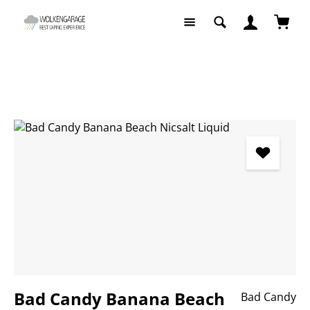
Zum Hauptinhalt springen
Waren
Liquids
Liquids nach Geschmack
Fruchtige Liquids
Bildergalerie überspringen
Bad Candy Banana Beach
Bad Candy