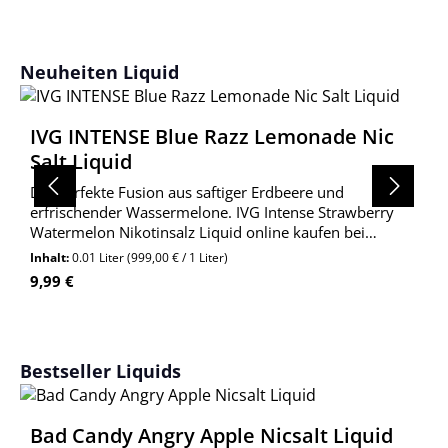
Produktgalerie überspringen
Neuheiten Liquid
IVG INTENSE Blue Razz Lemonade Nic
Salt Liquid
Die perfekte Fusion aus saftiger Erdbeere und
erfrischender Wassermelone. IVG Intense Strawberry
Watermelon Nikotinsalz Liquid online kaufen bei
Wolkengarage!
Inhalt:
0.01 Liter
(999,00 € / 1 Liter)
Regulärer Preis:
9,99 €
Produktgalerie überspringen
Bestseller Liquids
Bad Candy Angry Apple Nicsalt Liquid