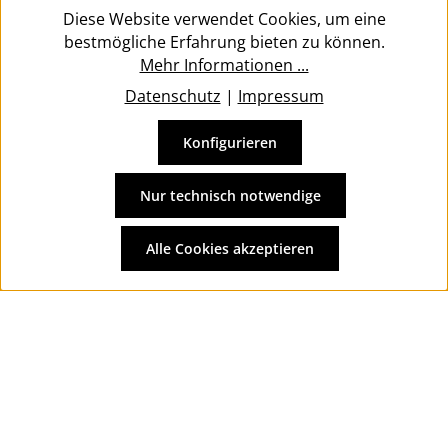
Diese Website verwendet Cookies, um eine
bestmögliche Erfahrung bieten zu können.
Mehr Informationen ...
Datenschutz
|
Impressum
Konfigurieren
Vertrag widerrufen
Alle Preise inkl. gesetzl. Mehrwertsteuer zzgl.
Versandkosten
Nur technisch notwendige
und ggf. Nachnahmegebühren, wenn nicht anders
angegeben.
Alle Cookies akzeptieren
© 2026 Wolkengarage - with
by
Zenit Design