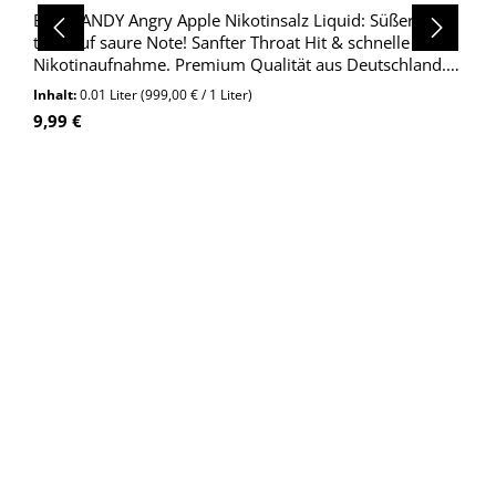
BAD CANDY Angry Apple Nikotinsalz Liquid: Süßer Apfel
trifft auf saure Note! Sanfter Throat Hit & schnelle
Nikotinaufnahme. Premium Qualität aus Deutschland.
Jetzt entdecken!
Inhalt:
0.01 Liter
(999,00 € / 1 Liter)
Regulärer Preis:
9,99 €