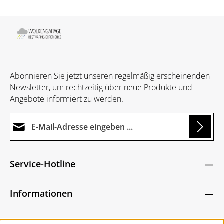
Abonnieren Sie jetzt unseren regelmäßig erscheinenden
Newsletter, um rechtzeitig über neue Produkte und
Angebote informiert zu werden.
E-Mail-Adresse*
ding...
Datenschutz
Die mit einem Stern (*) markierten Felder sind
Service-Hotline
Ich habe die
Datenschutzbestimmungen
zur
Pflichtfelder.
Um weiterzugehen, geben Sie die oben abgebildeten
Kenntnis genommen und die
AGB
gelesen und
Zeichen ein
*
Informationen
bin mit ihnen einverstanden.
*
Service