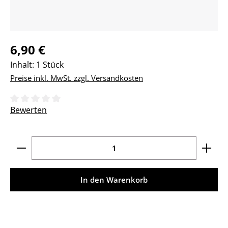
Regulärer Preis:
6,90 €
Inhalt:
1 Stück
Preise inkl. MwSt. zzgl. Versandkosten
Durchschnittliche Bewertung von 0 von 5 Sternen
Bewerten
Produkt Anzahl: Gib den gewünschten Wert ein ode
In den Warenkorb