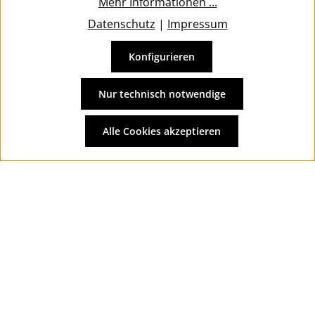
Mehr Informationen ...
Datenschutz
|
Impressum
Konfigurieren
Vertrag widerrufen
Alle Preise inkl. gesetzl. Mehrwertsteuer zzgl.
Versandkosten
Nur technisch notwendige
und ggf. Nachnahmegebühren, wenn nicht anders
angegeben.
Alle Cookies akzeptieren
© 2026 Wolkengarage - with
by
Zenit Design