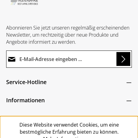
Abonnieren Sie jetzt unseren regelmäßig erscheinenden
Newsletter, um rechtzeitig über neue Produkte und
Angebote informiert zu werden.
E-Mail-Adresse*
ng...
Datenschutz
Die mit einem Stern (*) markierten Felder sind
Service-Hotline
Ich habe die
Datenschutzbestimmungen
zur
Pflichtfelder.
Um weiterzugehen, geben Sie die oben abgebildeten
Kenntnis genommen und die
AGB
gelesen und
Zeichen ein
*
Informationen
bin mit ihnen einverstanden.
*
Service
Diese Website verwendet Cookies, um eine
bestmögliche Erfahrung bieten zu können.