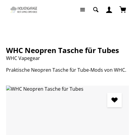
Zum Hauptinhalt springen
Waren
E-Zigaretten
Zubehör
Taschen / Halter
WHC Neopren Tasche für Tubes
WHC Vapegear
Praktische Neopren Tasche für Tube-Mods von WHC.
Bildergalerie überspringen