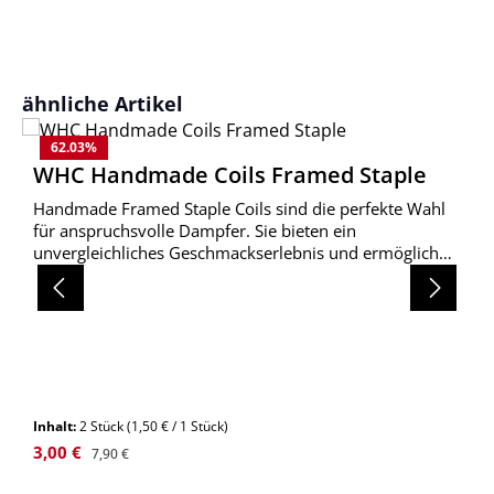
Produktgalerie überspringen
ähnliche Artikel
62.03
%
WHC Handmade Coils Framed Staple
Handmade Framed Staple Coils sind die perfekte Wahl
für anspruchsvolle Dampfer. Sie bieten ein
unvergleichliches Geschmackserlebnis und ermöglichen
gleichzeitig dichte Dampfwolken.
Inhalt:
2 Stück
(1,50 € / 1 Stück)
Verkaufspreis:
Regulärer Preis:
3,00 €
7,90 €