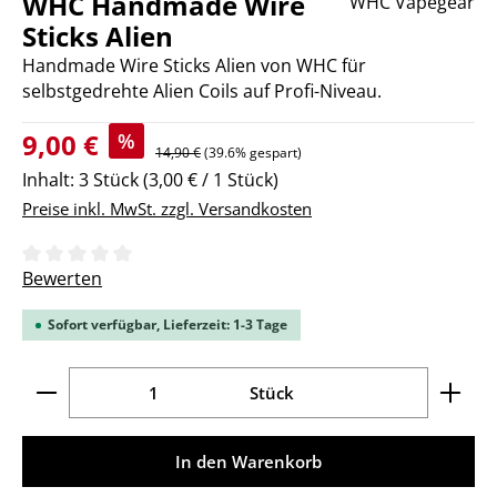
WHC Handmade Wire
WHC Vapegear
Sticks Alien
Handmade Wire Sticks Alien von WHC für
selbstgedrehte Alien Coils auf Profi-Niveau.
Verkaufspreis:
9,00 €
%
Regulärer Preis:
14,90 €
(39.6% gespart)
Inhalt:
3 Stück
(3,00 € / 1 Stück)
Preise inkl. MwSt. zzgl. Versandkosten
Durchschnittliche Bewertung von 0 von 5 Sternen
Bewerten
Sofort verfügbar, Lieferzeit: 1-3 Tage
Produkt Anzahl: Gib den gewünschten Wert ein ode
Stück
In den Warenkorb