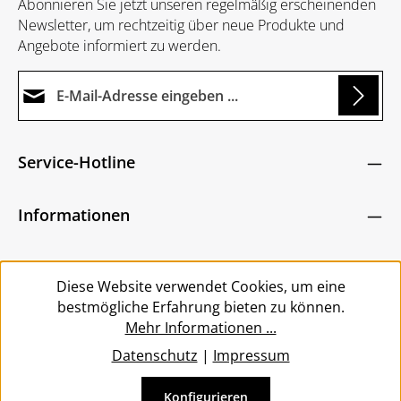
Abonnieren Sie jetzt unseren regelmäßig erscheinenden
Newsletter, um rechtzeitig über neue Produkte und
Angebote informiert zu werden.
E-Mail-Adresse*
g...
Datenschutz
Die mit einem Stern (*) markierten Felder sind
Service-Hotline
Ich habe die
Datenschutzbestimmungen
zur
Pflichtfelder.
Um weiterzugehen, geben Sie die oben abgebildeten
Kenntnis genommen und die
AGB
gelesen und
Zeichen ein
*
Informationen
bin mit ihnen einverstanden.
*
Service
Diese Website verwendet Cookies, um eine
bestmögliche Erfahrung bieten zu können.
Mehr Informationen ...
Datenschutz
|
Impressum
Konfigurieren