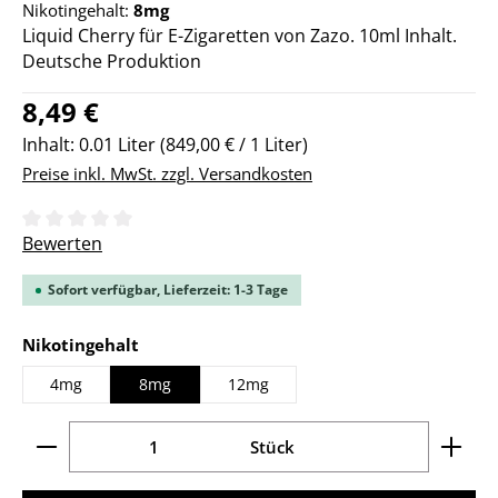
Nikotingehalt:
8mg
Liquid Cherry für E-Zigaretten von Zazo. 10ml Inhalt.
Deutsche Produktion
Regulärer Preis:
8,49 €
Inhalt:
0.01 Liter
(849,00 € / 1 Liter)
Preise inkl. MwSt. zzgl. Versandkosten
Durchschnittliche Bewertung von 0 von 5 Sternen
Bewerten
Sofort verfügbar, Lieferzeit: 1-3 Tage
auswählen
Nikotingehalt
4mg
8mg
12mg
Produkt Anzahl: Gib den gewünschten Wert ein ode
Stück