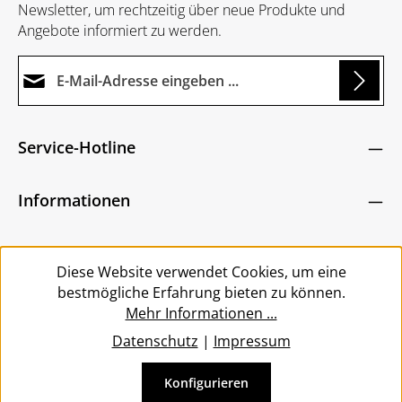
Newsletter, um rechtzeitig über neue Produkte und
Angebote informiert zu werden.
E-Mail-Adresse*
g...
Datenschutz
Die mit einem Stern (*) markierten Felder sind
Service-Hotline
Ich habe die
Datenschutzbestimmungen
zur
Pflichtfelder.
Um weiterzugehen, geben Sie die oben abgebildeten
Kenntnis genommen und die
AGB
gelesen und
Zeichen ein
*
Informationen
bin mit ihnen einverstanden.
*
Service
Diese Website verwendet Cookies, um eine
bestmögliche Erfahrung bieten zu können.
Mehr Informationen ...
Datenschutz
|
Impressum
Konfigurieren
Vertrag widerrufen