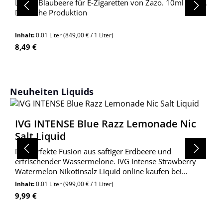
Liquid Blaubeere für E-Zigaretten von Zazo. 10ml Inhalt.
Deutsche Produktion
Inhalt:
0.01 Liter
(849,00 € / 1 Liter)
Regulärer Preis:
8,49 €
Produktgalerie überspringen
Neuheiten Liquids
IVG INTENSE Blue Razz Lemonade Nic
Salt Liquid
Die perfekte Fusion aus saftiger Erdbeere und
erfrischender Wassermelone. IVG Intense Strawberry
Watermelon Nikotinsalz Liquid online kaufen bei
Wolkengarage!
Inhalt:
0.01 Liter
(999,00 € / 1 Liter)
Regulärer Preis:
9,99 €