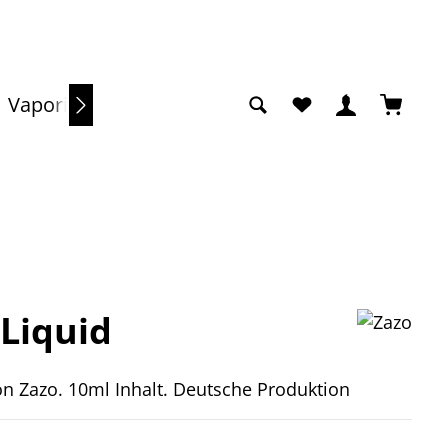
Du hast 0 Produkte a
Warenko
Vaporizer
Sale
 Liquid
on Zazo. 10ml Inhalt. Deutsche Produktion