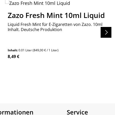
Zazo Fresh Mint 10ml Liquid
Liquid Fresh Mint für E-Zigaretten von Zazo. 10ml
Inhalt. Deutsche Produktion
Inhalt:
0.01 Liter
(849,00 € / 1 Liter)
Regulärer Preis:
8,49 €
en um die Anzahl zu erhöhen oder zu re
formationen
Service