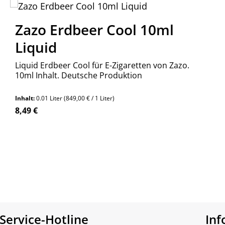
Zazo Erdbeer Cool 10ml
Liquid
Liquid Erdbeer Cool für E-Zigaretten von Zazo.
10ml Inhalt. Deutsche Produktion
Inhalt:
0.01 Liter
(849,00 € / 1 Liter)
Regulärer Preis:
8,49 €
n Wert ein oder benutze die Schaltfläch
Service-Hotline
In