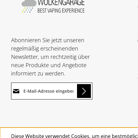
Abonnieren Sie jetzt unseren
regelmäßig erscheinenden
Newsletter, um rechtzeitig über
neue Produkte und Angebote
informiert zu werden.
E-Mail-Adresse*
oading...
Datenschutz
Die mit einem Stern (*)
Ich habe die
markierten Felder sind
Um weiterzugehen, geben Sie
Datenschutzbestimmungen
Pflichtfelder.
die oben abgebildeten Zeichen
zur Kenntnis genommen und
Diese Website verwendet Cookies, um eine bestmöglic