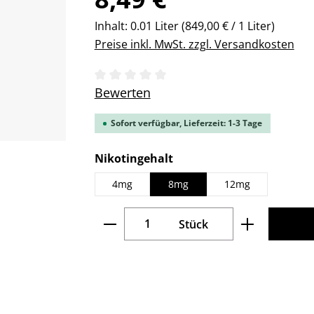
Inhalt:
0.01 Liter
(849,00 € / 1 Liter)
Preise inkl. MwSt. zzgl. Versandkosten
Durchschnittliche Bewertung von 0 v
Bewerten
Sofort verfügbar, Lieferzeit: 1-3 Tage
auswählen
Nikotingehalt
4mg
8mg
12mg
Produkt Anzahl: Gib den gew
Stück