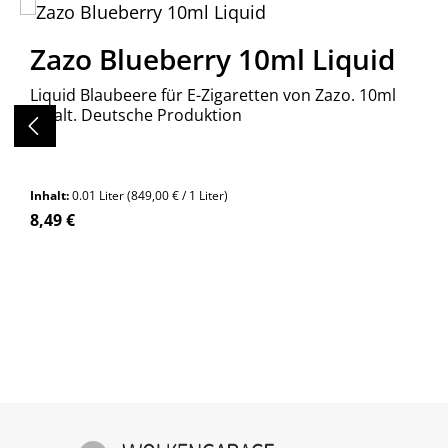
Produktgalerie überspringen
Zazo Blueberry 10ml Liquid
Liquid Blaubeere für E-Zigaretten von Zazo. 10ml
Inhalt. Deutsche Produktion
Inhalt:
0.01 Liter
(849,00 € / 1 Liter)
Regulärer Preis:
8,49 €
Produkt Anzahl: Gib den gewünschte
Stück