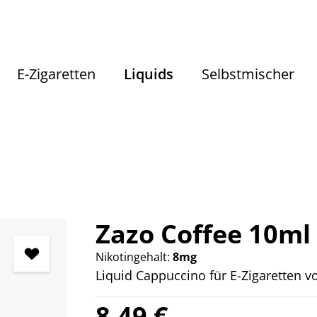
E-Zigaretten
Liquids
Selbstmischer
Liquids
Liquids nach Geschmack
Getränke Liquids
Zazo Coffee 10ml
Nikotingehalt:
8mg
Liquid Cappuccino für E-Zigaretten v
Regulärer Preis:
8,49 €