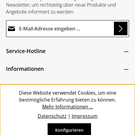
Newsletter, um rechtzeitig über neue Produkte und
Angebote informiert zu werden.
E-Mail-Adresse*
g...
Datenschutz
Die mit einem Stern (*) markierten Felder sind
Service-Hotline
Ich habe die
Datenschutzbestimmungen
zur
Pflichtfelder.
Um weiterzugehen, geben Sie die oben abgebildeten
Kenntnis genommen und die
AGB
gelesen und
Zeichen ein
*
Informationen
bin mit ihnen einverstanden.
*
Service
Diese Website verwendet Cookies, um eine
bestmögliche Erfahrung bieten zu können.
Mehr Informationen ...
Datenschutz
|
Impressum
Konfigurieren
Vertrag widerrufen