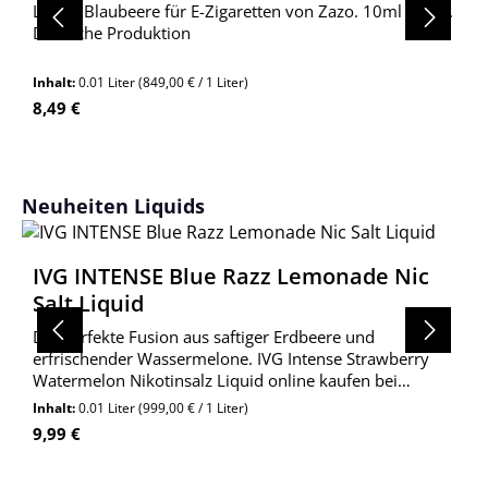
Liquid Blaubeere für E-Zigaretten von Zazo. 10ml Inhalt.
Deutsche Produktion
Inhalt:
0.01 Liter
(849,00 € / 1 Liter)
Regulärer Preis:
8,49 €
Produktgalerie überspringen
Neuheiten Liquids
IVG INTENSE Blue Razz Lemonade Nic
Salt Liquid
Die perfekte Fusion aus saftiger Erdbeere und
erfrischender Wassermelone. IVG Intense Strawberry
Watermelon Nikotinsalz Liquid online kaufen bei
Wolkengarage!
Inhalt:
0.01 Liter
(999,00 € / 1 Liter)
Regulärer Preis:
9,99 €