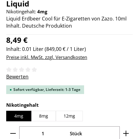
Liquid
Nikotingehalt:
4mg
Liquid Erdbeer Cool für E-Zigaretten von Zazo. 10ml
Inhalt. Deutsche Produktion
Regulärer Preis:
8,49 €
Inhalt:
0.01 Liter
(849,00 € / 1 Liter)
Preise inkl. MwSt. zzgl. Versandkosten
Durchschnittliche Bewertung von 0 von 5 Sternen
Bewerten
Sofort verfügbar, Lieferzeit: 1-3 Tage
auswählen
Nikotingehalt
4mg
8mg
12mg
Produkt Anzahl: Gib den gewünschten Wert ein ode
Stück