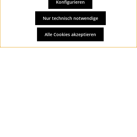
Konfigurieren
Vertrag widerrufen
Alle Preise inkl. gesetzl. Mehrwertsteuer zzgl.
Versandkosten
Nur technisch notwendige
und ggf. Nachnahmegebühren, wenn nicht anders
angegeben.
Alle Cookies akzeptieren
© 2026 Wolkengarage - with
by
Zenit Design