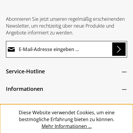
Abonnieren Sie jetzt unseren regelmäßig erscheinenden
Newsletter, um rechtzeitig über neue Produkte und
Angebote informiert zu werden.
E-Mail-Adresse*
g...
Datenschutz
Die mit einem Stern (*) markierten Felder sind
Service-Hotline
Ich habe die
Datenschutzbestimmungen
zur
Pflichtfelder.
Um weiterzugehen, geben Sie die oben abgebildeten
Kenntnis genommen und die
AGB
gelesen und
Zeichen ein
*
Informationen
bin mit ihnen einverstanden.
*
Service
Diese Website verwendet Cookies, um eine
bestmögliche Erfahrung bieten zu können.
Mehr Informationen ...