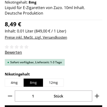
Nikotingehalt:
8mg
Liquid für E-Zigaretten von Zazo. 10ml Inhalt.
Deutsche Produktion
Regulärer Preis:
8,49 €
Inhalt:
0.01 Liter
(849,00 € / 1 Liter)
Preise inkl. MwSt. zzgl. Versandkosten
Durchschnittliche Bewertung von 0 von 5 Sternen
Bewerten
Sofort verfügbar, Lieferzeit: 1-3 Tage
auswählen
Nikotingehalt
4mg
8mg
12mg
Produkt Anzahl: Gib den gewünschten Wert ein ode
Stück