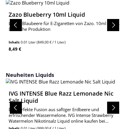
Zazo Blueberry 10ml Liquid
Liquid Blaubeere für E-Zigaretten von Zazo. 10ml Inhalt.
Deutsche Produktion
Inhalt:
0.01 Liter
(849,00 € / 1 Liter)
Regulärer Preis:
8,49 €
Produktgalerie überspringen
Neuheiten Liquids
IVG INTENSE Blue Razz Lemonade Nic
Salt Liquid
Die perfekte Fusion aus saftiger Erdbeere und
erfrischender Wassermelone. IVG Intense Strawberry
Watermelon Nikotinsalz Liquid online kaufen bei
Wolkengarage!
Inhalt:
0.01 Liter
(999,00 € / 1 Liter)