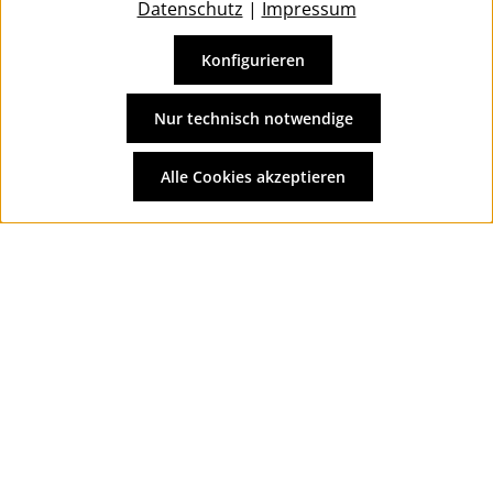
Datenschutz
|
Impressum
Konfigurieren
Vertrag widerrufen
Alle Preise inkl. gesetzl. Mehrwertsteuer zzgl.
Versandkosten
Nur technisch notwendige
und ggf. Nachnahmegebühren, wenn nicht anders
angegeben.
Alle Cookies akzeptieren
© 2026 Wolkengarage - with
by
Zenit Design