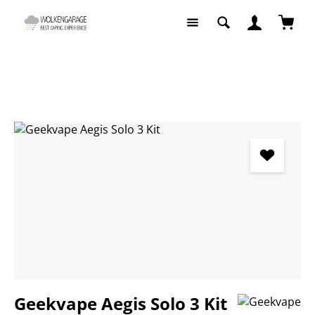
Zum Hauptinhalt springen
Waren
E-Zigaretten
E-Zigaretten Komplettsets
Bildergalerie überspringen
Geekvape Aegis Solo 3 Kit