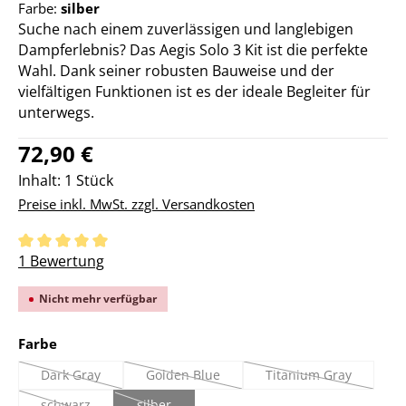
Farbe:
silber
Suche nach einem zuverlässigen und langlebigen
Dampferlebnis? Das Aegis Solo 3 Kit ist die perfekte
Wahl. Dank seiner robusten Bauweise und der
vielfältigen Funktionen ist es der ideale Begleiter für
unterwegs.
Regulärer Preis:
72,90 €
Inhalt:
1 Stück
Preise inkl. MwSt. zzgl. Versandkosten
Durchschnittliche Bewertung von 5 von 5 Sternen
1 Bewertung
Nicht mehr verfügbar
auswählen
Farbe
Dark Gray
Golden Blue
Titanium Gray
(Diese Option ist zurzeit nicht verfügbar.)
(Diese Option ist zurzeit nicht verfügbar.)
(Diese Option ist zu
schwarz
silber