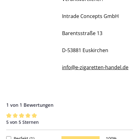
Intrade Concepts GmbH
Barentsstraße 13
D-53881 Euskirchen
info@e-zigaretten-handel.de
1 von 1 Bewertungen
5 von 5 Sternen
Durchschnittliche Bewertung von 5 von 5 Sternen
Perfekt (1)
100%