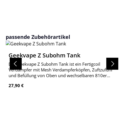
Produktgalerie überspringen
passende Zubehörartikel
Geekvape Z Subohm Tank
Der Geekvape Z Subohm Tank ist ein Fertigcoil
Verdampfer mit Mesh Verdampferköpfen, Zuftzufuhr
und Befüllung von Oben und wechselbaren 810er
Mundstück.
Regulärer Preis:
27,90 €